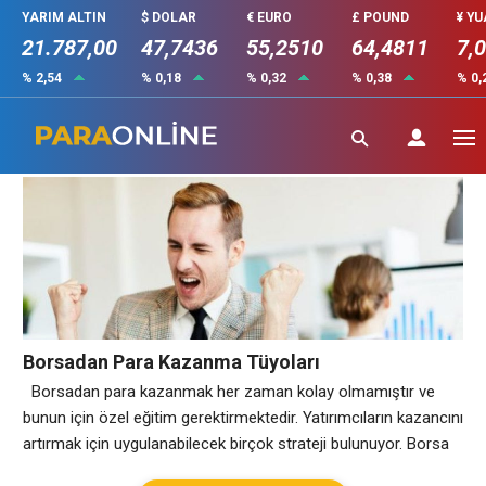
YARIM ALTIN
$ DOLAR
€ EURO
£ POUND
¥ Y
21.787,00
47,7436
55,2510
64,4811
7,
% 2,54
% 0,18
% 0,32
% 0,38
% 0,
Borsadan Para Kazanma Tüyoları
Borsadan Para Kazanma Tüyoları
Borsadan para kazanmak her zaman kolay olmamıştır ve
bunun için özel eğitim gerektirmektedir. Yatırımcıların kazancını
artırmak için uygulanabilecek birçok strateji bulunuyor. Borsa
İşlemlerine Giriş Borsadan para kazanmak için öncelikle