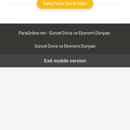
borsanın işleyişini ve işlemleri öğrenmek gerekmektedir.
Daha Fazla İçerik Yükle
Yatırımcılar, piyasaların nasıl işlediğini öğrenmeli hangi
emtiaların ve hisselerin ticaret edildiğini öğrenmelidir. Ek
olarak, kazanmanın yanı sıra kaybetme riskinin
ParaOnline.net - Güncel Döviz ve Ekonomi Dünyası
Güncel Döviz ve Ekonomi Dünyası
Exit mobile version