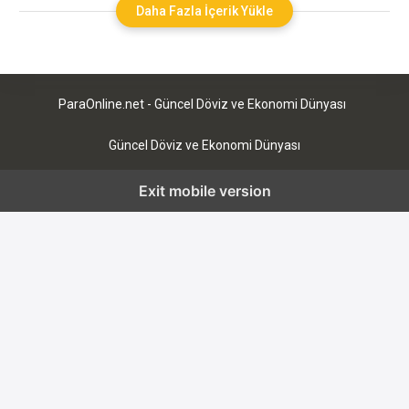
borsanın işleyişini ve işlemleri öğrenmek gerekmektedir.
Daha Fazla İçerik Yükle
Yatırımcılar, piyasaların nasıl işlediğini öğrenmeli hangi
emtiaların ve hisselerin ticaret edildiğini öğrenmelidir. Ek
olarak, kazanmanın yanı sıra kaybetme riskinin
ParaOnline.net - Güncel Döviz ve Ekonomi Dünyası
Güncel Döviz ve Ekonomi Dünyası
Exit mobile version