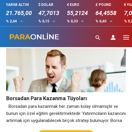
YARIM ALTIN
$ DOLAR
€ EURO
£ POUND
¥ Y
21.765,00
47,7013
55,2124
64,4558
7,
% 2,44
% 0,15
% 0,33
% 0,40
% 0,
Borsadan Para Kazanma
Borsadan Para Kazanma Tüyoları
Borsadan para kazanmak her zaman kolay olmamıştır ve
bunun için özel eğitim gerektirmektedir. Yatırımcıların kazancını
artırmak için uygulanabilecek birçok strateji bulunuyor. Borsa
İşlemlerine Giriş Borsadan para kazanmak için öncelikle