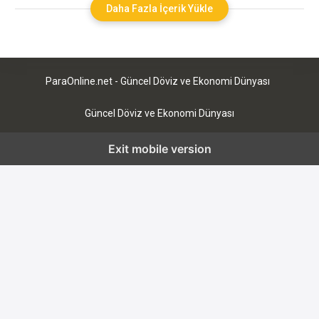
borsanın işleyişini ve işlemleri öğrenmek gerekmektedir.
Daha Fazla İçerik Yükle
Yatırımcılar, piyasaların nasıl işlediğini öğrenmeli hangi
emtiaların ve hisselerin ticaret edildiğini öğrenmelidir. Ek
olarak, kazanmanın yanı sıra kaybetme riskinin
ParaOnline.net - Güncel Döviz ve Ekonomi Dünyası
Güncel Döviz ve Ekonomi Dünyası
Exit mobile version