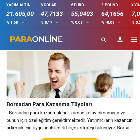
YARIM ALTIN
$ DOLAR
€ EURO
£ POUND
¥ Y
21.605,00
47,7133
55,0403
64,1656
7,
% 1,68
% 0,17
% 0,03
% -0,03
% 0,
Borsadan Para Kazanmak
Borsadan Para Kazanma Tüyoları
Borsadan para kazanmak her zaman kolay olmamıştır ve
bunun için özel eğitim gerektirmektedir. Yatırımcıların kazancını
artırmak için uygulanabilecek birçok strateji bulunuyor. Borsa
İşlemlerine Giriş Borsadan para kazanmak için öncelikle