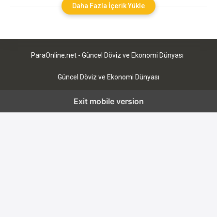
arz yoğunluğunu büyütmeyi başarmayı sağlıyor. CRBN coin,
Daha Fazla İçerik Yükle
kripto araştırma ve geliştirmeyi desteklemek ve teşvik etmek
için de kullanılacak. CRBN coin, katkıda bulunanları
araştırmaları ve içerikleri
ParaOnline.net - Güncel Döviz ve Ekonomi Dünyası
Güncel Döviz ve Ekonomi Dünyası
Exit mobile version