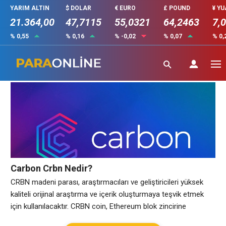
YARIM ALTIN
$ DOLAR
€ EURO
£ POUND
¥ Y
21.364,00
47,7115
55,0321
64,2463
7,
% 0,55
% 0,16
% -0,02
% 0,07
% 0,
Carbon Crbn Nedir
Carbon Crbn Nedir?
CRBN madeni parası, araştırmacıları ve geliştiricileri yüksek
kaliteli orijinal araştırma ve içerik oluşturmaya teşvik etmek
için kullanılacaktır. CRBN coin, Ethereum blok zincirine
dayanmaktadır. CRBN coin her geçen gün piyasadaki talep-