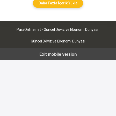
olan bölgelerde yükselirler. Tarihi olarak, ilk balon 1783’te
Daha Fazla İçerik Yükle
Fransız icatçılar Joseph-Michel Montgolfier ve Jacques-
Etienne Montgolfier tarafından üretildi. İlk kez balon, havadan
keşif
ParaOnline.net - Güncel Döviz ve Ekonomi Dünyası
Güncel Döviz ve Ekonomi Dünyası
Exit mobile version