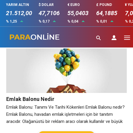
YARIM ALTIN
$ DOLAR
€ EURO
£ POUND
¥ Y
21.512,00
47,7106
55,0403
64,1885
7,
% 1,25
% 0,17
% 0,04
% 0,01
% 0,
Emlak Balonu Nedir
Emlak Balonu Nedir
Emlak Balonu: Tanımı Ve Tarihi Kökenleri Emlak Balonu nedir?
Emlak Balonu, havadan emlak işletmeleri için bir tanıtım
aracıdır. Olağanüstü bir reklam aracı olarak kullanılır ve büyük
şehirlerin gökdelenlerinin üzerinde veya yoğun şehir trafiği