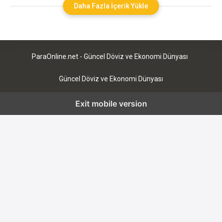
fonları (ETF) aracılığıyla yatırım yapılmasını sağlayan finansal
Daha Fazla İçerik Yükle
araçlardır. Bu fonlar, yatırımcıların Bitcoin’e doğrudan sahip
olmadan, bu varlığın değer hareketlerinden faydalanmalarını
mümkün kılar. Bitcoin ETF’leri,
ParaOnline.net - Güncel Döviz ve Ekonomi Dünyası
Güncel Döviz ve Ekonomi Dünyası
Exit mobile version