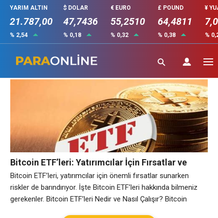
YARIM ALTIN
$ DOLAR
€ EURO
£ POUND
¥ Y
21.787,00
47,7436
55,2510
64,4811
7,
% 2,54
% 0,18
% 0,32
% 0,38
% 0,
ETF
Bitcoin ETF’leri: Yatırımcılar İçin Fırsatlar ve
Riskler
Bitcoin ETF’leri, yatırımcılar için önemli fırsatlar sunarken
riskler de barındırıyor. İşte Bitcoin ETF’leri hakkında bilmeniz
gerekenler. Bitcoin ETF’leri Nedir ve Nasıl Çalışır? Bitcoin
ETF’leri, Bitcoin gibi kripto para birimlerinin, borsa yatırım