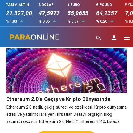
YARIM ALTIN
$ DOLAR
€ EURO
£ POUND
¥ Y
21.327,00
47,5972
55,0655
64,2357
7,
% 1,03
% 0,06
% 0,09
% 0,20
% 0,
Ethereum2.0
Ethereum 2.0’a Geçiş ve Kripto Dünyasında
Yaratacağı Etkiler!
Ethereum 2.0 nedir, geçiş süreci ve özellikleri. Kripto dünyasına
etkisi ve yatırımcılara yeni fırsatlar. Detaylı bilgi için blog
yazımızı okuyun. Ethereum 2.0 Nedir? Ethereum 2.0, kısaca
ETH 2.0 olarak da adlandırılır, Ethereum ağının bir