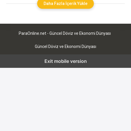
yükseltmesidir ve blokzinciri tabanlı bir kripto para
Daha Fazla İçerik Yükle
platformudur. Bu yeni sürüm, orijinal Ethereum ağının bazı
sorunlarını çözmeyi ve ağın daha hızlı
ParaOnline.net - Güncel Döviz ve Ekonomi Dünyası
Güncel Döviz ve Ekonomi Dünyası
Exit mobile version