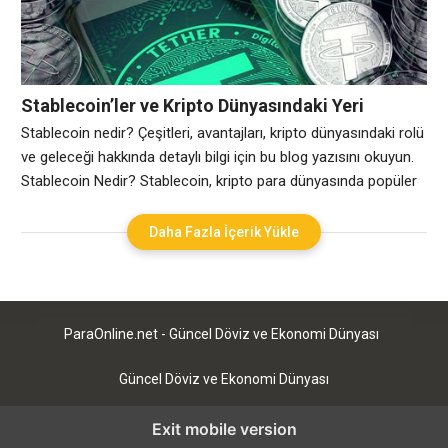
Stablecoin’ler ve Kripto Dünyasındaki Yeri
Stablecoin nedir? Çeşitleri, avantajları, kripto dünyasındaki rolü
ve geleceği hakkında detaylı bilgi için bu blog yazısını okuyun.
Stablecoin Nedir? Stablecoin, kripto para dünyasında popüler
bir terim haline gelmiştir. Peki, stablecoin nedir? Stablecoin,
fiyat istikrarının sağlanması amacıyla tasarlanmış bir kripto
Daha Fazla İçerik Yükle
para türüdür. Genellikle bir fiat para birimi veya emtia ile
desteklenir ve bu nedenle de volatilitesi
ParaOnline.net - Güncel Döviz ve Ekonomi Dünyası
Güncel Döviz ve Ekonomi Dünyası
Exit mobile version