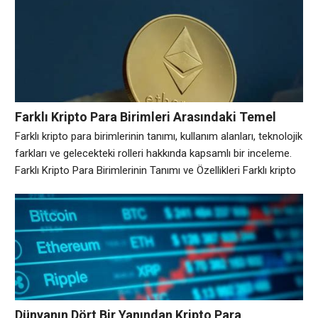
değer istikrarı sağlamak için tasarlanmış bir kripto para
türüdür. Genellikle, fiat para birimlerinin (örneğin, Amerikan
Doları) veya emtia değerlerinin (altın gibi) arkasında bir teminat
bulundurarak
Farklı Kripto Para Birimleri Arasındaki Temel
Farklar
Farklı kripto para birimlerinin tanımı, kullanım alanları, teknolojik
farkları ve gelecekteki rolleri hakkında kapsamlı bir inceleme.
Farklı Kripto Para Birimlerinin Tanımı ve Özellikleri Farklı kripto
para birimleri, merkezi otoritelerden bağımsız olarak çalışan
ve kriptografi teknolojisi kullanarak güvence altına alınmış
dijital varlıklardır. Her bir kripto para biriminin kendine özgü
tanımı ve özellikleri bulunmaktadır. Örneğin, Bitcoin, ilk
Dünyanın Dört Bir Yanından Kripto Para