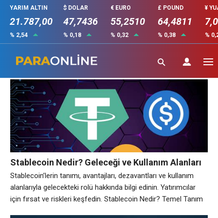
YARIM ALTIN
$ DOLAR
€ EURO
£ POUND
¥ Y
21.787,00
47,7436
55,2510
64,4811
7,
% 2,54
% 0,18
% 0,32
% 0,38
% 0,
Finans Teknolojileri
Stablecoin Nedir? Geleceği ve Kullanım Alanları
Stablecoin’lerin tanımı, avantajları, dezavantları ve kullanım
alanlarıyla gelecekteki rolü hakkında bilgi edinin. Yatırımcılar
için fırsat ve riskleri keşfedin. Stablecoin Nedir? Temel Tanım
ve Özellikler Stablecoin Nedir?, dijital para birimleri arasında