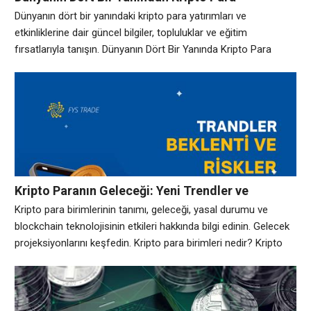
Etkinlikleri
Dünyanın dört bir yanındaki kripto para yatırımları ve
etkinliklerine dair güncel bilgiler, topluluklar ve eğitim
fırsatlarıyla tanışın. Dünyanın Dört Bir Yanında Kripto Para
Yatırımı Dünyanın dört bir yanındaki yatırımcılar, kripto para
birimlerine olan ilgilerini sürdürerek portföylerini
çeşitlendirmeye çalışıyorlar. Bu dönemde, farklı ülkelerdeki
kripto para borsaları, yatırımcıların ihtiyaçlarına göre değişiklik
gösteriyor. Global piyasalardaki dalgalanmalar, yatırımcıların
stratejilerini
Kripto Paranın Geleceği: Yeni Trendler ve
Olasılıklar
Kripto para birimlerinin tanımı, geleceği, yasal durumu ve
blockchain teknolojisinin etkileri hakkında bilgi edinin. Gelecek
projeksiyonlarını keşfedin. Kripto para birimleri nedir? Kripto
para birimleri, dijital veya sanal para birimleri olarak
tanımlanabilir ve merkezi bir otoriteye ihtiyaç duymadan işlem
yapmayı mümkün kılar. Bu para birimleri, blok zinciri teknolojisi
ile güvence altına alınmıştır ve verilerin değiştirilemez ve