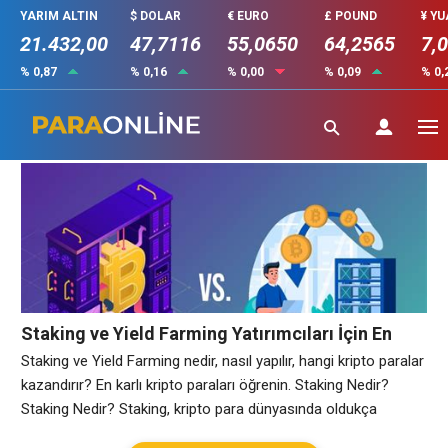
YARIM ALTIN
$ DOLAR
€ EURO
£ POUND
¥ Y
21.432,00
47,7116
55,0650
64,2565
7,
% 0,87
% 0,16
% 0,00
% 0,09
% 0,
Karlılık
Staking ve Yield Farming Yatırımcıları İçin En
Karlı Kripto Paralar
Staking ve Yield Farming nedir, nasıl yapılır, hangi kripto paralar
kazandırır? En karlı kripto paraları öğrenin. Staking Nedir?
Staking Nedir? Staking, kripto para dünyasında oldukça
popüler olan bir terimdir. Staking, basitçe sahip olduğunuz