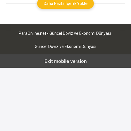
kripto parayı belli bir süre blok zincirinde tutarak ödül kazanma
Daha Fazla İçerik Yükle
işlemidir. Yatırımcılar, sahip oldukları kripto paraları belirli bir
süre boyunca blok zincirine
ParaOnline.net - Güncel Döviz ve Ekonomi Dünyası
Güncel Döviz ve Ekonomi Dünyası
Exit mobile version