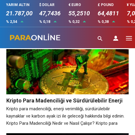
YARIM ALTIN
$ DOLAR
€ EURO
£ POUND
¥ Y
21.787,00
47,7436
55,2510
64,4811
7,
% 2,54
% 0,18
% 0,32
% 0,38
% 0,
madencilik
Kripto Para Madenciliği ve Sürdürülebilir Enerji
Çözümleri
Kripto para madenciliği, enerji verimliliği, sürdürülebilir
kaynaklar ve karbon ayak izi ile geleceği hakkında bilgi edinin.
Kripto Para Madenciliği Nedir ve Nasıl Çalışır? Kripto para
madenciliği, blockchain teknolojisi üzerinde çalışan sanal para