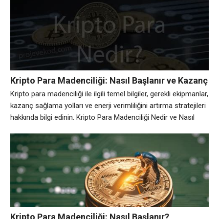
birimlerinin oluşturulması ve güvenliğinin sağlanması sürecidir.
Bu işlem, karmaşık matematiksel problemleri çözmek için
yüksek hesaplama gücü kullanan bilgisayar donanımları
aracılığıyla gerçekleştirilir. Madencilik sürecinin
Kripto Para Madenciliği: Nasıl Başlanır ve Kazanç
Sağlanır?
Kripto para madenciliği ile ilgili temel bilgiler, gerekli ekipmanlar,
kazanç sağlama yolları ve enerji verimliliğini artırma stratejileri
hakkında bilgi edinin. Kripto Para Madenciliği Nedir ve Nasıl
Çalışır? Kripto para madenciliği, blok zincirinde yeni bloklar
oluşturmak ve işlemleri doğrulamak amacıyla yapılan bir
süreçtir. Bu süreç, kripto paraların güvenliğini sağlamak ve
ağdaki işlemlerin geçerliliğini onaylamak için kritik
Kripto Para Madenciliği: Nasıl Başlanır?