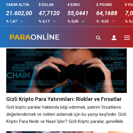
YARIM ALTIN
$ DOLAR
€ EURO
£ POUND
¥ Y
21.602,00
47,7120
55,0441
64,1688
7,
% 1,67
% 0,17
% 0,05
% -0,02
% 0,
risk yönetimi
Gizli Kripto Para Yatırımları: Riskler ve Fırsatlar
Gizli kripto paralar hakkında bilgi edinmek, yatırım fırsatlarını
değerlendirmek ve riskleri anlamak için bu yazıyı keşfedin. Gizli
Kripto Para Nedir ve Nasıl İşler? Gizli Kripto paralar, genellikle
halka açık olarak tanıtılmayan veya sınırlı bir kullanıcı kitlesine