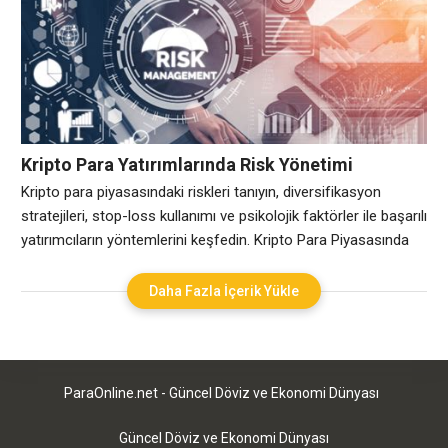
hitap eden dijital varlıklardır. Bu tür kripto paralar, gizlilik odaklı
özellikleri ve anonimlik sağlamaları nedeniyle yatırımcılar için
cazip hale
Kripto Para Yatırımlarında Risk Yönetimi
Stratejileri
Kripto para piyasasındaki riskleri tanıyın, diversifikasyon
stratejileri, stop-loss kullanımı ve psikolojik faktörler ile başarılı
yatırımcıların yöntemlerini keşfedin. Kripto Para Piyasasında
Riskleri Tanımak Kripto Para piyasası, yatırımcılar için büyük
fırsatlar sunmasının yanı sıra, çeşitli riskleri de beraberinde
Daha Fazla İçerik Yükle
getirmektedir. Bu riskleri tanımak, yatırımcının stratejik kararlar
almasına yardımcı olur ve potansiyel kayıpları minimize etme
şansı sağlar. İşte kripto
ParaOnline.net - Güncel Döviz ve Ekonomi Dünyası
Güncel Döviz ve Ekonomi Dünyası