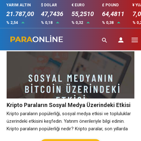
YARIM ALTIN
$ DOLAR
€ EURO
£ POUND
¥ Y
21.787,00
47,7436
55,2510
64,4811
7,
% 2,54
% 0,18
% 0,32
% 0,38
% 0,
sosyalmedya
Kripto Paraların Sosyal Medya Üzerindeki Etkisi
Kripto paraların popülerliği, sosyal medya etkisi ve topluluklar
üzerindeki etkisini keşfedin. Yatırım önerileriyle bilgi edinin.
Kripto paraların popülerliği nedir? Kripto paralar, son yıllarda
finansal dünyada büyük bir popülerlik kazanmıştır. 2009 yılında