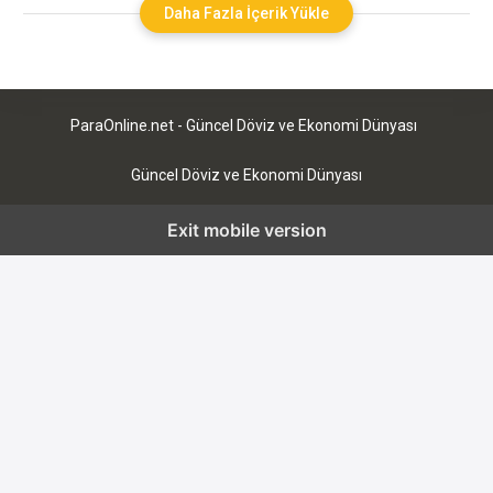
Bitcoin ile başlayan bu dijital para akımı, giderek daha fazla
Daha Fazla İçerik Yükle
insanın dikkatini çekmektedir. Peki, kripto paraların bu kadar ilgi
görmesinin arkasında yatan sebepler nedir?
ParaOnline.net - Güncel Döviz ve Ekonomi Dünyası
Güncel Döviz ve Ekonomi Dünyası
Exit mobile version