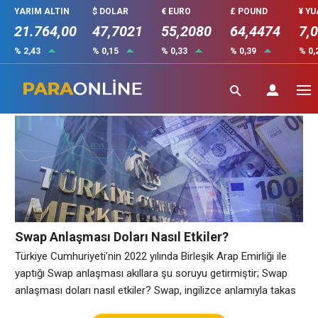
YARIM ALTIN
$ DOLAR
€ EURO
£ POUND
¥ Y
21.764,00
47,7021
55,2080
64,4474
7,
% 2,43
% 0,15
% 0,33
% 0,39
% 0,
Swap Anlaşması ne demek
Swap Anlaşması Doları Nasıl Etkiler?
Türkiye Cumhuriyeti’nin 2022 yılında Birleşik Arap Emirliği ile
yaptığı Swap anlaşması akıllara şu soruyu getirmiştir; Swap
anlaşması doları nasıl etkiler? Swap, ingilizce anlamıyla takas
demektir. Ekonomik piyasalarda ise iki para biriminin ortak bir