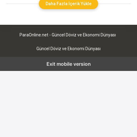
kararla belirli vadelerle sabit bir faizle takas edilmesine verilen
Daha Fazla İçerik Yükle
isimdir. Vadeler bitince işlem tersine döner. Bu şekilde döviz
ihtiyacı olanlar, kısa vadede
ParaOnline.net - Güncel Döviz ve Ekonomi Dünyası
Güncel Döviz ve Ekonomi Dünyası
Exit mobile version