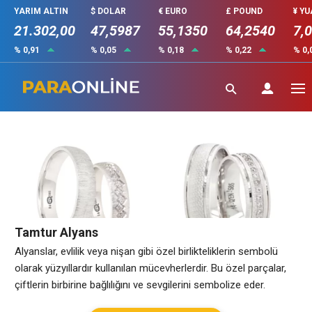
YARIM ALTIN
$ DOLAR
€ EURO
£ POUND
¥ Y
21.302,00
47,5987
55,1350
64,2540
7,
% 0,91
% 0,05
% 0,18
% 0,22
% 0,
Tamtur Alyans
Tamtur Alyans
Alyanslar, evlilik veya nişan gibi özel birlikteliklerin sembolü
olarak yüzyıllardır kullanılan mücevherlerdir. Bu özel parçalar,
çiftlerin birbirine bağlılığını ve sevgilerini sembolize eder.
Tamtur alyanslar da bu anlamı taşıyan, özel tasarımlarıyla öne