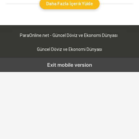
çıkan değerli takılar arasında yer almaktadır. Tamtur alyans,
Daha Fazla İçerik Yükle
özellikle Türk sistemlerinde özel bir yere sahiptir ve
eklenmiştir, ulaşım ve estetik değerler ile dikkat çeker.
ParaOnline.net - Güncel Döviz ve Ekonomi Dünyası
Güncel Döviz ve Ekonomi Dünyası
Exit mobile version