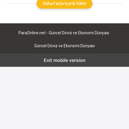
beraberinde getiriyor. Yatırımcılar için hangi hangi altcoinler
Daha Fazla İçerik Yükle
yükseliş gösterecek sorusu, piyasaların hareketliliğiyle birlikte
daha fazla önem kazanıyor. Uzmanlar, özellikle aşağıdaki
altcoinlerin dikkat çekici potansiyele sahip
ParaOnline.net - Güncel Döviz ve Ekonomi Dünyası
Güncel Döviz ve Ekonomi Dünyası
Exit mobile version