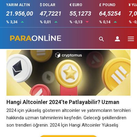
YARIM ALTIN
$ DOLAR
€ EURO
£ POUND
¥ Y
21.956,00
47,7221
55,1273
64,5254
7,
% 3,34
% 0,01
% -0,13
% 0,14
% -0
uzman görüşleri
Hangi Altcoinler 2024’te Patlayabilir? Uzman
Görüşleri
2024 için yükseliş gösteren altcoinler ve yatırımcıların tercihleri
hakkında uzman tahminlerini keşfedin. Geleceği şekillendiren
son trendleri öğrenin. 2024 İçin Hangi Altcoinler Yükseliş
Gösteriyor? 2024 yılı, kripto para dünyasında birçok fırsatı