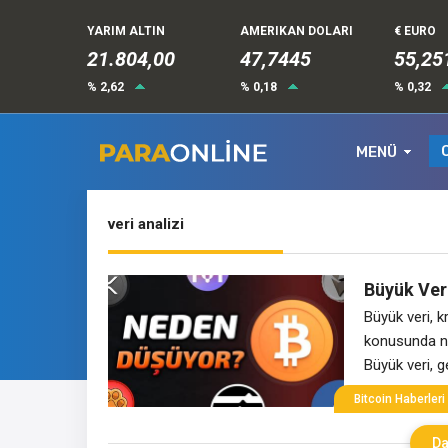
YARIM ALTIN
AMERIKAN DOLARI
€ EURO
21.804,00
47,7445
55,25
% 2,62
% 0,18
% 0,32
MENÜ
veri analizi
Büyük Veri
Büyük veri, k
konusunda nas
Büyük veri, g
karmaşık ve hı
Bitcoin Haberleri
veri hacmi, ve
Da