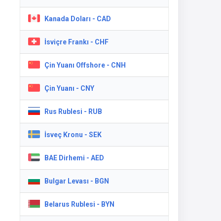
Kanada Doları - CAD
İsviçre Frankı - CHF
Çin Yuanı Offshore - CNH
Çin Yuanı - CNY
Rus Rublesi - RUB
İsveç Kronu - SEK
BAE Dirhemi - AED
Bulgar Levası - BGN
Belarus Rublesi - BYN