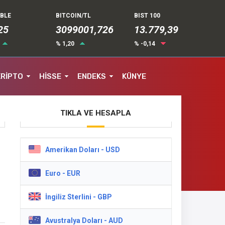
UBLE
BITCOIN/TL
BIST 100
35
3099001,726
13.779,39
% 1,20
% -0,14
KRİPTO
HİSSE
ENDEKS
KÜNYE
TIKLA VE HESAPLA
Amerikan Doları - USD
Euro - EUR
le
İngiliz Sterlini - GBP
Avustralya Doları - AUD