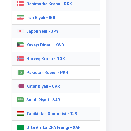
Danimarka Kronu - DKK
İran Riyali - IRR
Japon Yeni - JPY
Kuveyt Dinarı - KWD
Norveç Kronu - NOK
Pakistan Rupisi - PKR
Katar Riyali - QAR
Suudi Riyali - SAR
Tacikistan Somonisi - TJS
Orta Afrika CFA Frangı - XAF