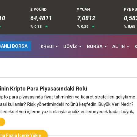
£ POUND
¥ YUAN
РУБ R
13
64,4811
7,0812
0,58
% 0,38
% 0,29
% 0,65
CANLI BORSA
KREDİ
DÖVİZ
BORSA
ALTIN
nin Kripto Para Piyasasındaki Rolü
ripto para piyasasında fiyat tahminleri ve ticaret stratejileri geliştirme
ıl kullanılır? Risk yönetimindeki rolünü keşfedin. Büyük Veri Nedir?
eleneksel veri işleme yazılımlarıyla analiz edilemeyecek kadar büyük,
zlı bir şekilde oluşan veri kümelerini tanımlar. Bu veri setleri, genellik
ri hızı ve veri çeşitliliği gibi üç temel bileşen
ha Fazla İçerik Yükle