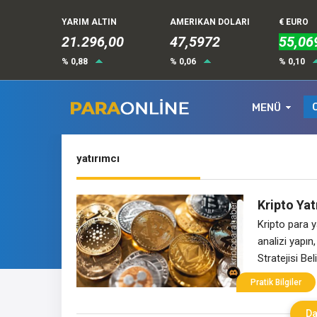
YARIM ALTIN
AMERIKAN DOLARI
€ EURO
21.296,00
47,5972
55,06
% 0,88
% 0,06
% 0,10
MENÜ
yatırımcı
Kripto Yat
Önerileri
Kripto para ya
analizi yapın
Stratejisi Be
için önemli bi
Pratik Bilgiler
likidite duru
kazanç elde 
Da