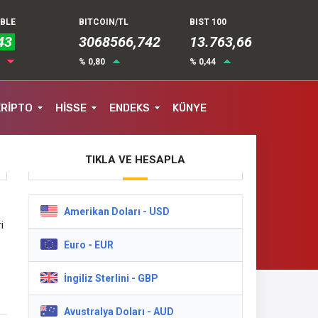
UBLE
BITCOIN/TL
BIST 100
43
3068566,742
13.763,66
3
% 0,80
% 0,44
KRİPTO
HİSSE
ENDEKS
KÜNYE
TIKLA VE HESAPLA
Amerikan Doları - USD
i
Euro - EUR
İngiliz Sterlini - GBP
Avustralya Doları - AUD