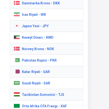
Danimarka Kronu - DKK
İran Riyali - IRR
Japon Yeni - JPY
Kuveyt Dinarı - KWD
Norveç Kronu - NOK
Pakistan Rupisi - PKR
Katar Riyali - QAR
Suudi Riyali - SAR
Tacikistan Somonisi - TJS
Orta Afrika CFA Frangı - XAF