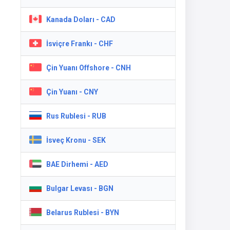
Kanada Doları - CAD
İsviçre Frankı - CHF
Çin Yuanı Offshore - CNH
Çin Yuanı - CNY
Rus Rublesi - RUB
İsveç Kronu - SEK
BAE Dirhemi - AED
Bulgar Levası - BGN
Belarus Rublesi - BYN