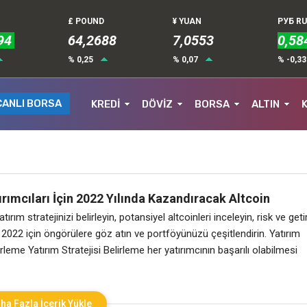
£ POUND
¥ YUAN
РУБ R
94
64,2688
7,0553
0,58
% 0,25
% 0,07
% -0,3
CANLI BORSA
KREDİ
DÖVİZ
BORSA
ALTIN
ırımcıları İçin 2022 Yılında Kazandıracak Altcoin
tırım stratejinizi belirleyin, potansiyel altcoinleri inceleyin, risk ve getir
, 2022 için öngörülere göz atın ve portföyünüzü çeşitlendirin. Yatırım
lirleme Yatırım Stratejisi Belirleme her yatırımcının başarılı olabilmesi
r adımdır. Bu strateji belirlenirken yatırımcının hedefleri, risk toleransı,
mu gibi faktörler göz önünde bulundurulmalıdır. Yatırımcılar, kısa vadeli
etmeyi
ha Fazla İçerik Yükle