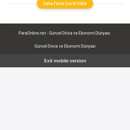
Türkiye’de de oldukça yaygındır. Yeraltı ekonomisi, kara ve
Daha Fazla İçerik Yükle
deniz işleri, kaçakçılık, uyuşturucu ticareti, fuhuş, korsan
ürünler ticareti, kumar vb. illegal işlerden kaynaklanmaktadır.
Yeraltı Ekonomisinin
ParaOnline.net - Güncel Döviz ve Ekonomi Dünyası
Güncel Döviz ve Ekonomi Dünyası
Exit mobile version