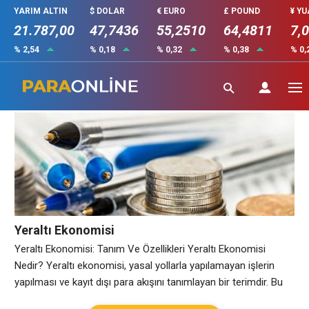
YARIM ALTIN
$ DOLAR
€ EURO
£ POUND
¥ Y
21.787,00
47,7436
55,2510
64,4811
7,
% 2,54
% 0,18
% 0,32
% 0,38
% 0,
Yeraltı Ekonomisi nedir
Yeraltı Ekonomisi
Yeraltı Ekonomisi: Tanım Ve Özellikleri Yeraltı Ekonomisi
Nedir? Yeraltı ekonomisi, yasal yollarla yapılamayan işlerin
yapılması ve kayıt dışı para akışını tanımlayan bir terimdir. Bu
ekonomi, dünya genelinde yaygın bir şekilde uygulanırken,