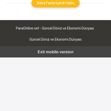
kripto para birimlerine olan ilginin artmasıyla birlikte
Daha Fazla İçerik Yükle
başlamıştır. İlk borsa, 2013 yılında kurulmuş olup, bu tarihten
itibaren Türkiye’deki kripto para ekosistemi hızla gelişim
göstermiştir. Başlangıçta, borsa
ParaOnline.net - Güncel Döviz ve Ekonomi Dünyası
Güncel Döviz ve Ekonomi Dünyası
Exit mobile version