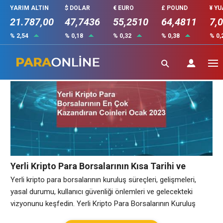
YARIM ALTIN
$ DOLAR
€ EURO
£ POUND
¥ Y
21.787,00
47,7436
55,2510
64,4811
7,
% 2,54
% 0,18
% 0,32
% 0,38
% 0,
yerli borsa
Yerli Kripto Para Borsalarının Kısa Tarihi ve
Gelişimi
Yerli kripto para borsalarının kuruluş süreçleri, gelişmeleri,
yasal durumu, kullanıcı güvenliği önlemleri ve gelecekteki
vizyonunu keşfedin. Yerli Kripto Para Borsalarının Kuruluş
Süreci Yerli Kripto para borsalarının kuruluş süreci, Türkiye’de