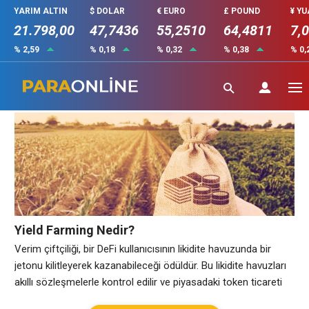
YARIM ALTIN
$ DOLAR
€ EURO
£ POUND
¥ Y
21.798,00
47,7436
55,2510
64,4811
7,
% 2,59
% 0,18
% 0,32
% 0,38
% 0,
Yield Farming Nedir
Yield Farming Nedir?
Verim çiftçiliği, bir DeFi kullanıcısının likidite havuzunda bir
jetonu kilitleyerek kazanabileceği ödüldür. Bu likidite havuzları
akıllı sözleşmelerle kontrol edilir ve piyasadaki token ticareti
için önemlidir. Pasif gelir, kullanıcılar için gelir ve kripto para