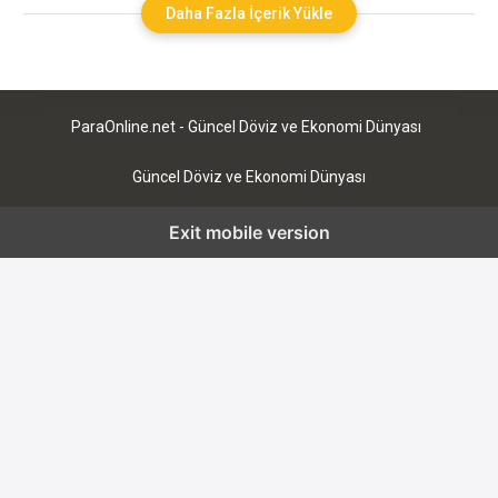
birimi havuzları için likidite sağlayan verimli tarım. Ethereum
Daha Fazla İçerik Yükle
gibi bir ağ üzerinden sisteme kilitlenen Token, kullanıcıya geri
dönüş sağlayacaktır. Bu getiri oranı,
ParaOnline.net - Güncel Döviz ve Ekonomi Dünyası
Güncel Döviz ve Ekonomi Dünyası
Exit mobile version