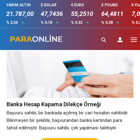
YARIM ALTIN
$ DOLAR
€ EURO
£ POUND
¥ Y
21.787,00
47,7436
55,2510
64,4811
7,
% 2,54
% 0,18
% 0,32
% 0,38
% 0,
Banka Dilekçe Örneği
Banka Hesap Kapama Dilekçe Örneği
Başvuru sahibi, bir bankada açılmış bir cari hesabın sahibidir.
Bilinmeyen bir şekilde, başvurandan banka kartından para
tahsil edilmiştir. Başvuru sahibi, çek yapılması talebiyle
bankaya başvurmuş ve parayı iade etmesi gerektiği cevabını