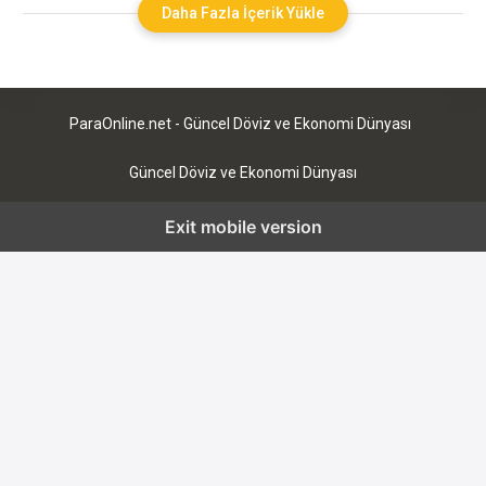
almıştır. Ancak sorun çözümsüz kaldı. Başvuru sahibi
Daha Fazla İçerik Yükle
bankanın faaliyetlerini kontrol etmesini ister. Fonların iadesi
konusunda yardım sağlayın.
Rusya Federasyonu Merkez Bankası’na
______________________________ gr.
ParaOnline.net - Güncel Döviz ve Ekonomi Dünyası
__________________________, ikametgâhı:
________________ ŞİKÂYET
Güncel Döviz ve Ekonomi Dünyası
Exit mobile version