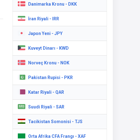
Danimarka Kronu - DKK
İran Riyali - IRR
Japon Yeni - JPY
Kuveyt Dinarı - KWD
Norveç Kronu - NOK
Pakistan Rupisi - PKR
Katar Riyali - QAR
Suudi Riyali - SAR
Tacikistan Somonisi - TJS
Orta Afrika CFA Frangı - XAF