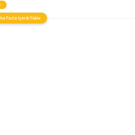
 önemli kavramdır. Kripto para, dijital veya sanal bir para birimi olarak
ı
; şifreleme teknikleri kullanılarak güvenliği sağlanır ve
ha Fazla İçerik Yükle