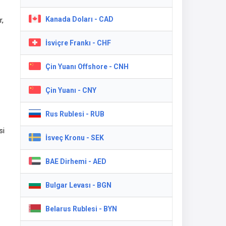
Kanada Doları - CAD
r,
İsviçre Frankı - CHF
i
Çin Yuanı Offshore - CNH
Çin Yuanı - CNY
Rus Rublesi - RUB
si
İsveç Kronu - SEK
BAE Dirhemi - AED
Bulgar Levası - BGN
Belarus Rublesi - BYN