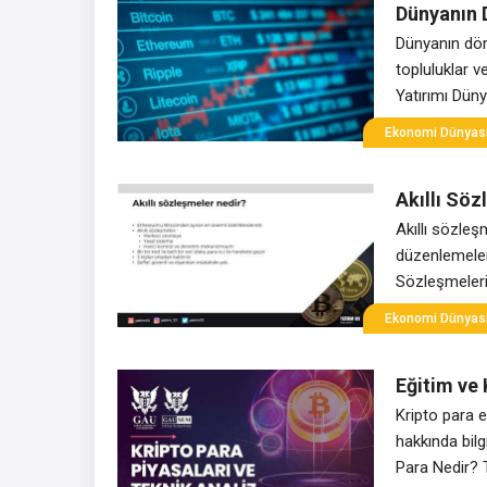
Dünyanın D
Dünyanın dört 
topluluklar v
Yatırımı Dünya
sürdürerek po
Ekonomi Dünyas
kripto para bo
piyasalardaki 
Akıllı Söz
Akıllı sözleş
düzenlemeleri
Sözleşmelerin
kullanılarak 
Ekonomi Dünyas
sözleşmeler, 
sağlayarak ar
Eğitim ve 
prensibi, ön
Kripto para e
hakkında bilgi
Para Nedir? 