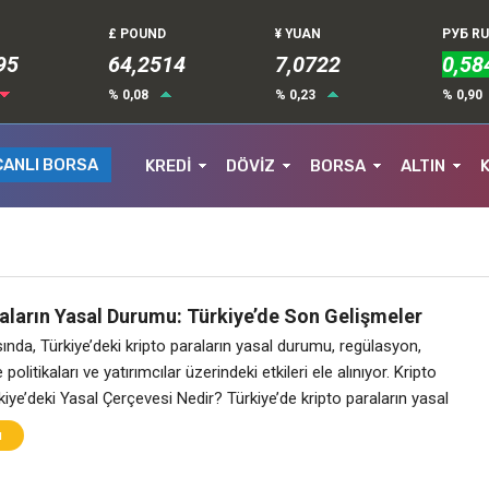
£ POUND
¥ YUAN
РУБ R
95
64,2514
7,0722
0,58
% 0,08
% 0,23
% 0,90
CANLI BORSA
KREDİ
DÖVİZ
BORSA
ALTIN
raların Yasal Durumu: Türkiye’de Son Gelişmeler
ında, Türkiye’deki kripto paraların yasal durumu, regülasyon,
politikaları ve yatırımcılar üzerindeki etkileri ele alınıyor. Kripto
kiye’deki Yasal Çerçevesi Nedir? Türkiye’de kripto paraların yasal
yıllarda giderek daha fazla önem kazanmıştır. Kripto paraların yasal
ı
 belirlenmesi, hem yatırımcılar hem de finansal kurumlar açısından
rak konusudur. Türkiye Cumhuriyeti Merkez Bankası,