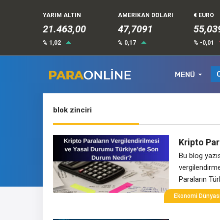
YARIM ALTIN
AMERIKAN DOLARI
€ EURO
21.463,00
47,7091
55,03
% 1,02
% 0,17
% -0,01
MENÜ
blok zinciri
Kripto Pa
Bu blog yazıs
vergilendirme 
Paraların Tür
durumu, son 
Ekonomi Dünyas
çerçevesinin
büyük bir me