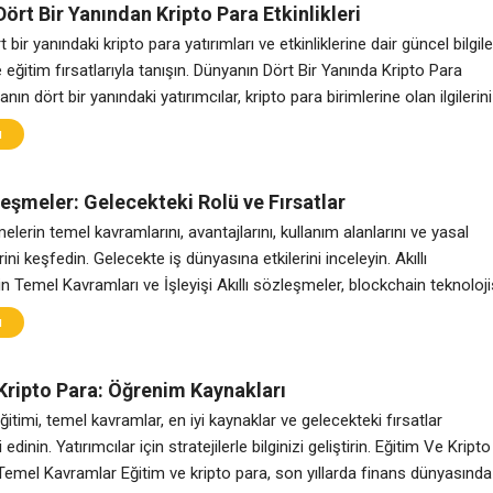
ört Bir Yanından Kripto Para Etkinlikleri
bir yanındaki kripto para yatırımları ve etkinliklerine dair güncel bilgile
e eğitim fırsatlarıyla tanışın. Dünyanın Dört Bir Yanında Kripto Para
nın dört bir yanındaki yatırımcılar, kripto para birimlerine olan ilgilerini
rtföylerini çeşitlendirmeye çalışıyorlar. Bu dönemde, farklı ülkelerdek
ı
rsaları, yatırımcıların ihtiyaçlarına göre değişiklik gösteriyor. Global
dalgalanmalar, yatırımcıların stratejilerini
leşmeler: Gelecekteki Rolü ve Fırsatlar
melerin temel kavramlarını, avantajlarını, kullanım alanlarını ve yasal
ni keşfedin. Gelecekte iş dünyasına etkilerini inceleyin. Akıllı
 Temel Kavramları ve İşleyişi Akıllı sözleşmeler, blockchain teknoloji
oluşturulan ve kendi kendine yürütülen dijital sözleşmelerdir. Bu
ı
belirli koşulların sağlandığında otomatik olarak uygulanmasını
acılara olan ihtiyacı ortadan kaldırır. Akıllı sözleşmelerin temel işleyiş
Kripto Para: Öğrenim Kaynakları
ceden belirlenmiş
ğitimi, temel kavramlar, en iyi kaynaklar ve gelecekteki fırsatlar
 edinin. Yatırımcılar için stratejilerle bilginizi geliştirin. Eğitim Ve Kripto
Temel Kavramlar Eğitim ve kripto para, son yıllarda finans dünyasında