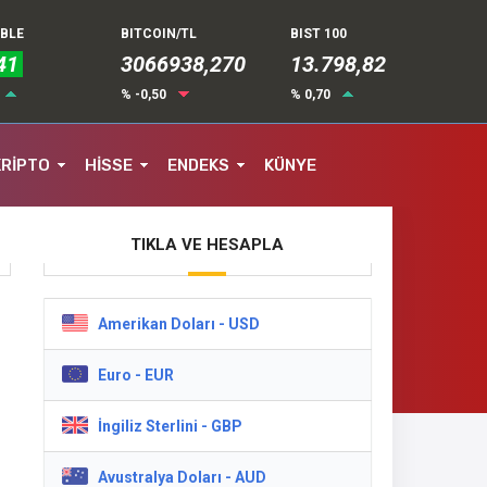
UBLE
BITCOIN/TL
BIST 100
41
3066938,270
13.798,82
% -0,50
% 0,70
KRİPTO
HİSSE
ENDEKS
KÜNYE
TIKLA VE HESAPLA
Amerikan Doları - USD
Euro - EUR
İngiliz Sterlini - GBP
Avustralya Doları - AUD