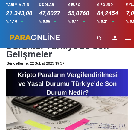
YARIM ALTIN
$ DOLAR
€ EURO
£ POUND
¥ Y
21.343,00
47,6027
55,0768
64,2454
7,
% 1,10
% 0,06
% 0,11
% 0,21
% 0,
Kripto Paraların Yasal
Durumu: Türkiye’de Son
Gelişmeler
Güncelleme: 22 Şubat 2025 19:57