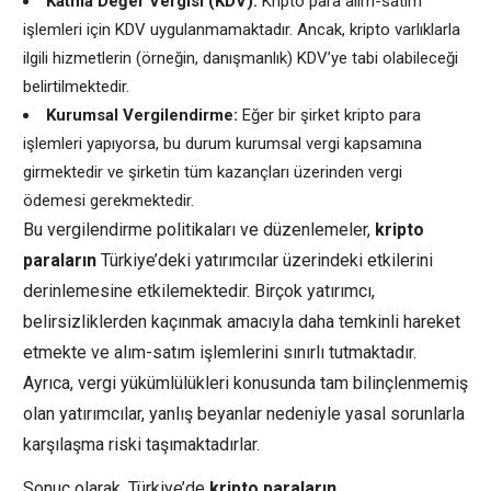
Katma Değer Vergisi (KDV):
Kripto para alım-satım
işlemleri için KDV uygulanmamaktadır. Ancak, kripto varlıklarla
ilgili hizmetlerin (örneğin, danışmanlık) KDV’ye tabi olabileceği
belirtilmektedir.
Kurumsal Vergilendirme:
Eğer bir şirket kripto para
işlemleri yapıyorsa, bu durum kurumsal vergi kapsamına
girmektedir ve şirketin tüm kazançları üzerinden vergi
ödemesi gerekmektedir.
Bu vergilendirme politikaları ve düzenlemeler,
kripto
paraların
Türkiye’deki yatırımcılar üzerindeki etkilerini
derinlemesine etkilemektedir. Birçok yatırımcı,
belirsizliklerden kaçınmak amacıyla daha temkinli hareket
etmekte ve alım-satım işlemlerini sınırlı tutmaktadır.
Ayrıca, vergi yükümlülükleri konusunda tam bilinçlenmemiş
olan yatırımcılar, yanlış beyanlar nedeniyle yasal sorunlarla
karşılaşma riski taşımaktadırlar.
Sonuç olarak, Türkiye’de
kripto paraların