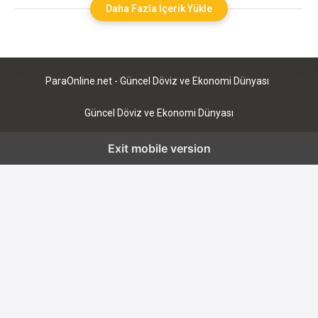
yapmayı daha kârlı olarak görmektedir. Bu kapsamda pek çok
Daha Fazla İçerik Yükle
altın türü bulunmaktadır ve hepsinin kendine göre ayrı
fiyatlandırma yapılarak değeri belirlenmektedir. Bu anlamda da
altının alış
ParaOnline.net - Güncel Döviz ve Ekonomi Dünyası
Güncel Döviz ve Ekonomi Dünyası
Exit mobile version