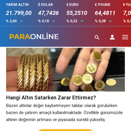
YARIM ALTIN
$ DOLAR
€ EURO
£ POUND
¥ Y
21.799,00
47,7436
55,2510
64,4811
7,
% 2,60
% 0,18
% 0,32
% 0,38
% 0,
Cumhuriyet altını satarken zarar eder mi
Hangi Altın Satarken Zarar Ettirmez?
Bazen altınlar değer kaybetmeyen takılar olarak görülürken
bazen de yatırım amaçlı kullanılmaktadır. Özellikle günümüzde
altının değerinin artması ve piyasada sürekli yükseliş
anlamında değişikler yaşanması ile Türk halkı altına yatırım