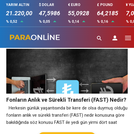
YARIM ALTIN
$ DOLAR
€ EURO
£ POUND
¥ Y
21.220,00
47,5986
55,0928
64,2185
7,
% 0,52
% 0,05
% 0,14
% 0,16
% 0,
fast
Fonların Anlık ve Sürekli Transferi (FAST) Nedir?
Herkesin günlük yaşantısında bir kere de olsa duymuş olduğu
fonların anlık ve sürekli transferi (FAST) nedir konusuna göre
bakıldığında söz konusu FAST ile yedi gün yirmi dört saat
boyunca para transferi gerçekleştirilebildiği karşımıza