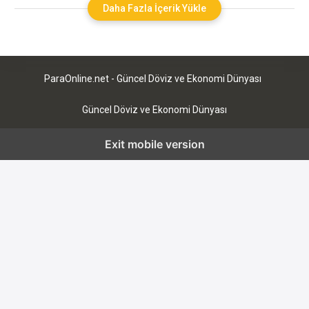
çıkmaktadır. Aslında bakıldığında FAST birtakım EFT işlemi
Daha Fazla İçerik Yükle
olarak bilinmektedir. Fakat bu EFT işleminin genel itibari ile
mesai saatleri dışında da gerçekleştirilebildiği
ParaOnline.net - Güncel Döviz ve Ekonomi Dünyası
Güncel Döviz ve Ekonomi Dünyası
Exit mobile version