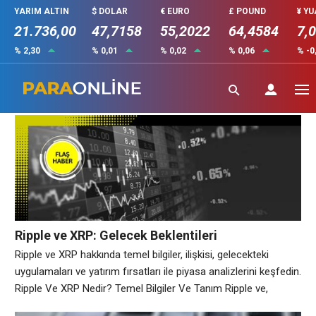
YARIM ALTIN
$ DOLAR
€ EURO
£ POUND
¥ Y
21.736,00
47,7158
55,2022
64,4584
7,
% 2,30
% 0,01
% 0,02
% 0,06
% -0
XRP
Ripple ve XRP: Gelecek Beklentileri
Ripple ve XRP hakkında temel bilgiler, ilişkisi, gelecekteki
uygulamaları ve yatırım fırsatları ile piyasa analizlerini keşfedin.
Ripple Ve XRP Nedir? Temel Bilgiler Ve Tanım Ripple ve,
finansal işlemleri daha hızlı ve daha düşük maliyetle