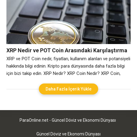
gerçekleştirmek amacıyla geliştirilmiş bir dijital ödeme
protokolüdür. 2012 yılında kurulan Ripple Labs, bu teknolojinin
arkasındaki şirkettir. XRP ise Ripple ağında kullanılan
XRP Nedir ve POT Coin Arasındaki Karşılaştırma
XRP ve POT Coin nedir, fiyatları, kullanım alanları ve potansiyeli
hakkında bilgi edinin. Kripto para dünyasında daha fazla bilgi
için bizi takip edin. XRP Nedir? XRP Coin Nedir? XRP Coin,
Ripple tarafından oluşturulan bir kripto para birimidir. Ripple,
blockchain tabanlı bir ödeme protokolü ve ödeme altyapısı
Daha Fazla İçerik Yükle
sağlayıcısıdır. XRP ise Ripple ağı içerisinde kullanılan kendi
dijital
ParaOnline.net - Güncel Döviz ve Ekonomi Dünyası
Güncel Döviz ve Ekonomi Dünyası