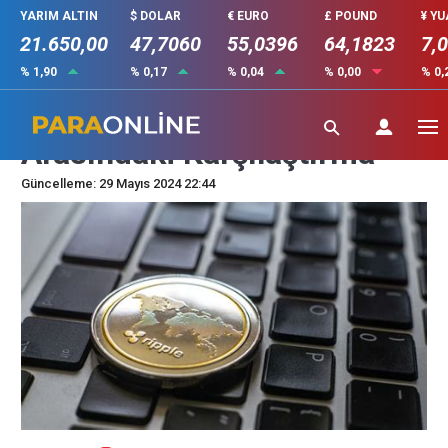
YARIM ALTIN
$ DOLAR
€ EURO
£ POUND
¥ Y
21.650,00
47,7060
55,0396
64,1823
7,
% 1,90
% 0,17
% 0,04
% 0,00
% 0,
XRP Nedir ve POT Coin
Arasındaki Karşılaştırma
Güncelleme: 29 Mayıs 2024 22:44