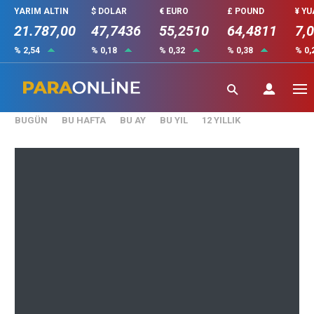
YARIM ALTIN
$ DOLAR
€ EURO
£ POUND
¥ Y
21.787,00
47,7436
55,2510
64,4811
7,
% 2,54
% 0,18
% 0,32
% 0,38
% 0,
₺
()
BUGÜN
BU HAFTA
BU AY
BU YIL
12 YILLIK