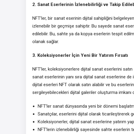
2. Sanat Eserlerinin İzlenebilirliği ve Takip Edilebi
NFT’ler, bir sanat eserinin dijital sahipliğini belgeley
izlenebilir bir geçmişe sahiptir. Bu sayede sanat eserle
edilebilir. Bu, sahte ya da kopya eserlerin tespit edi
olanak sağlar.
3. Koleksiyonerler İçin Yeni Bir Yatırım Fırsatı
NFT’ler, koleksiyonerlere dijital sanat eserlerini sat
sanat eserlerinin yanı sıra dijital sanat eserlerine de
dijital eserleri NFT olarak satın alabilir ve bu eserleri
sergileyebilecekleri dijital galeriler oluşturma imkanı 
NFT’ler sanat dünyasında yeni bir dönemi başlat
Sanatçılar, eserlerini dijital olarak ticarileştirerek geli
Koleksiyonerler, dijital sanat eserlerine yatırım 
NFT’lerin izlenebilirliği sayesinde sahte eserlerin t