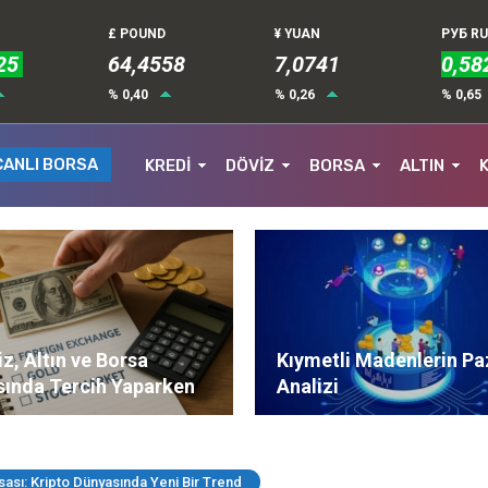
£ POUND
¥ YUAN
РУБ R
25
64,4558
7,0741
0,58
% 0,40
% 0,26
% 0,65
CANLI BORSA
KREDİ
DÖVİZ
BORSA
ALTIN
z, Altın ve Borsa
Kıymetli Madenlerin Pa
sında Tercih Yaparken
Analizi
ere Dikkat Edilmeli?
sası: Kripto Dünyasında Yeni Bir Trend