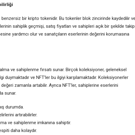
lirliği
en benzersiz bir kripto tokenidir. Bu tokenler blok zincirinde kaydedilir v
rinin sahiplik geçmişi, satış fiyatları ve sahipleri açık bir şekilde takip
lmesine yardımcı olur ve sanatçıların eserlerinin değerini korumasına
ın alma ve sahiplenme fırsatı sunar. Birçok koleksiyoner, geleneksel
 ilgi duymaktadır ve NFT’ler bu ilgiyi karşılamaktadır. Koleksiyonerler
n değeri zamanla artabilir. Ayrıca NFT’ler, sahiplerine eserlerini
da sunar.
mış durumda.
rlerini artırabilirler.
yapma ve sahiplenme imkanına sahiptir.
espiti daha kolaydır.