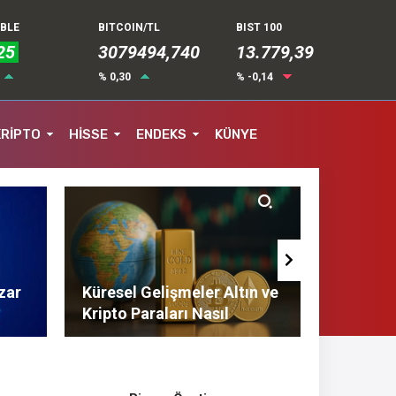
UBLE
BITCOIN/TL
BIST 100
25
3079494,740
13.779,39
% 0,30
% -0,14
KRİPTO
HİSSE
ENDEKS
KÜNYE
zar
Küresel Gelişmeler Altın ve
Finans 
Kripto Paraları Nasıl
Tasarruf
Etkiliyor?
Tavsiyel