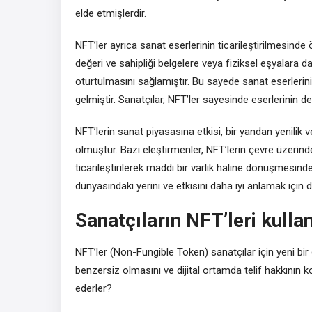
elde etmişlerdir.
NFT’ler ayrıca sanat eserlerinin ticarileştirilmesinde
değeri ve sahipliği belgelere veya fiziksel eşyalara d
oturtulmasını sağlamıştır. Bu sayede sanat eserlerinin te
gelmiştir. Sanatçılar, NFT’ler sayesinde eserlerinin d
NFT’lerin sanat piyasasına etkisi, bir yandan yenilik 
olmuştur. Bazı eleştirmenler, NFT’lerin çevre üzerinde
ticarileştirilerek maddi bir varlık haline dönüşmesin
dünyasındaki yerini ve etkisini daha iyi anlamak içi
Sanatçıların NFT’leri kullan
NFT’ler (Non-Fungible Token) sanatçılar için yeni bir ge
benzersiz olmasını ve dijital ortamda telif hakkının ko
ederler?