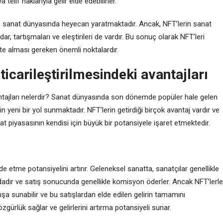
 telif haklarıyla gelir elde edebilirler.
sı, sanat dünyasında heyecan yaratmaktadır. Ancak, NFT’lerin sanat
dar, tartışmaları ve eleştirileri de vardır. Bu sonuç olarak NFT’leri
ate alması gereken önemli noktalardır.
ticarileştirilmesindeki avantajları
avantajları nelerdir? Sanat dünyasında son dönemde popüler hale gelen
çin yeni bir yol sunmaktadır. NFT’lerin getirdiği birçok avantaj vardır ve
at piyasasının kendisi için büyük bir potansiyele işaret etmektedir.
elde etme potansiyelini artırır. Geleneksel sanatta, sanatçılar genellikle
adır ve satış sonucunda genellikle komisyon öderler. Ancak NFT’lerle
tışa sunabilir ve bu satışlardan elde edilen gelirin tamamını
özgürlük sağlar ve gelirlerini artırma potansiyeli sunar.