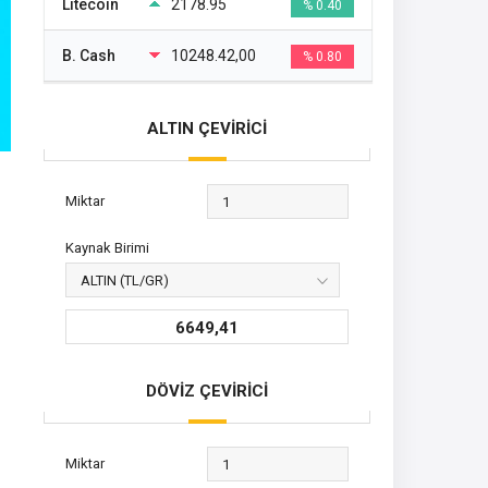
Litecoin
2178.95
% 0.40
B. Cash
10248.42,00
% 0.80
ALTIN ÇEVİRİCİ
Miktar
Kaynak Birimi
6649,41
DÖVİZ ÇEVİRİCİ
Miktar