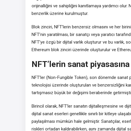
orijinalliğini ve sahipliğini kanıtlamaya yardımcı olur
benzerlik üzerine kurulmuştur.
Blok zinciri, NFT’lerin benzersiz olmasını ve her birinin
NFT’nin yaratılması, bir sanatçı veya yaratıcı tarafında
NFT’ye özgü bir dijital varlık oluşturur ve bu varlık, son
Ethereum blok zinciri üzerinde oluşturulur ve Ethereum
NFT’lerin sanat piyasasına 
NFT’ler (Non-Fungible Token), son dönemde sanat piyasa
teknolojisi üzerinde oluşturulan ve benzersizliğini kan
tartışmasız büyük bir değişimi beraberinde getirmişti
Birincil olarak, NFT’ler sanatın dijitalleşmesine ve d
dijital sanat eserleri genellikle sınırlı bir kitleye ul
paylaşılması mümkün hale gelmiştir. Sanatçılar, eserl
riskleri ortadan kaldırabilirken, aynı zamanda dijital 