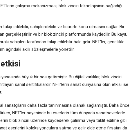
. NFT’lerin çalışma mekanizması, blok zinciri teknolojisinin sağladığı
 takip edilebilir, sahiplenilebilir ve ticarete konu olmasını sağlar. Bir
n gerçekleştirilir ve bir blok zinciri platformunda kaydedilir. Bu kayıt,
raki sahipleri tarafından takip edilebilir hale gelir. NFT’ler, genellikle
 ağındaki akıllı sözleşmelerle yönetilir.
etkisi
sında büyük bir ses getirmiştir. Bu dijital varlıklar, blok zinciri
ıtlayan sanal sertifikalardır. NFT’lerin sanat dünyasına olan etkisi ise
r.
ijital sanatçıların daha fazla tanınmasına olanak sağlamıştır. Daha önce
aşabilirken, NFT’ler sayesinde bu eserlerin tüm dünyada sanatseverlerle
erini blok zinciri üzerinde kaydederek çalınma veya taklit edilme gibi
sanat eserlerini koleksiyonculara satma ve gelir elde etme fırsatını da