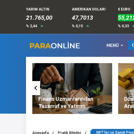
YARIM ALTIN
AMERIKAN DOLARI
€ EURO
21.765,00
47,7013
55,21
% 2,44
% 0,15
% 0,33
MENÜ
Altın ve
Finans Uzmanlarından
Dövi
l
Tasarruf ve Yatırım
Ara
Tavsiyeleri
Nel
NFT’ler ve Sanat Piya
Anasayfa
/
Pratik Bilgiler
/