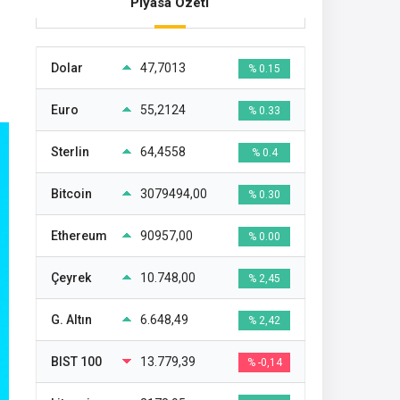
Piyasa Özeti
Dolar
47,7013
% 0.15
Euro
55,2124
% 0.33
Sterlin
64,4558
% 0.4
Bitcoin
3079494,00
% 0.30
Ethereum
90957,00
% 0.00
Çeyrek
10.748,00
% 2,45
G. Altın
6.648,49
% 2,42
BIST 100
13.779,39
% -0,14