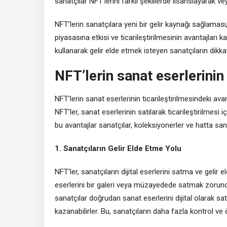
sanatçılar NFT’lerini farklı şekillerde lisanslayarak veya
NFT’lerin sanatçılara yeni bir gelir kaynağı sağlama
piyasasına etkisi ve ticarileştirilmesinin avantajları ka
kullanarak gelir elde etmek isteyen sanatçıların dikk
NFT’lerin sanat eserlerinin 
NFT’lerin sanat eserlerinin ticarileştirilmesindeki 
NFT’ler, sanat eserlerinin satılarak ticarileştirilmesi i
bu avantajlar sanatçılar, koleksiyonerler ve hatta san
1. Sanatçıların Gelir Elde Etme Yolu
NFT’ler, sanatçıların dijital eserlerini satma ve gelir 
eserlerini bir galeri veya müzayedede satmak zorund
sanatçılar doğrudan sanat eserlerini dijital olarak sa
kazanabilirler. Bu, sanatçıların daha fazla kontrol ve 