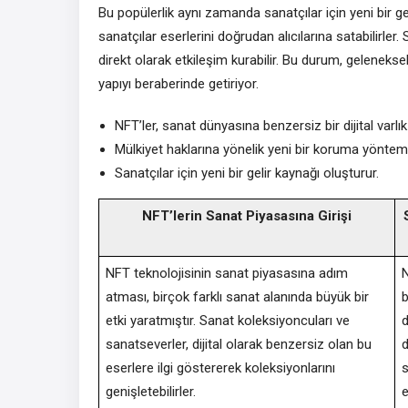
Bu popülerlik aynı zamanda sanatçılar için yeni bir geli
sanatçılar eserlerini doğrudan alıcılarına satabilirler. 
direkt olarak etkileşim kurabilir. Bu durum, geleneks
yapıyı beraberinde getiriyor.
NFT’ler, sanat dünyasına benzersiz bir dijital varlık
Mülkiyet haklarına yönelik yeni bir koruma yöntem
Sanatçılar için yeni bir gelir kaynağı oluşturur.
NFT’lerin Sanat Piyasasına Girişi
NFT teknolojisinin sanat piyasasına adım
N
atması, birçok farklı sanat alanında büyük bir
b
etki yaratmıştır. Sanat koleksiyoncuları ve
d
sanatseverler, dijital olarak benzersiz olan bu
d
eserlere ilgi göstererek koleksiyonlarını
s
genişletebilirler.
e