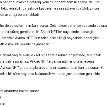
in sanat dünyasına getirdiği yeni bir dönemi temsil ediyor. NFT’ler
takip edilebilir bir şekilde kaydedilmesini sağlayan bir blok zinciri
rçok avantajı bulunmaktadır.
üketiciyle buluşturma imkanı sunar. Geleneksel sanat piyasasında bulun
zun bir süreç gerektirebilir. Ancak NFT’ler sayesinde, sanatçılar
atabilir. Ayrıca, NFT’lerin takip edilebilirliği sayesinde sanatçılar,
kileşimli bir şekilde paylaşabilir.
ve fırsat sağlar. Geleneksel bir sanat eserinin ticaretinde, telif hakkı
aha gelir sağlamaz. Ancak NFT’lerde, sanatçılar orijinal eserin
. Ayrıca, NFT’ler sanatçılara eserlerini lisanslama imkanı da sunar. Bir
belirli bir süre boyunca kullanabilir ve sanatçının bundan gelir elde
e buluşturma imkanı sunar.
r.
unar.