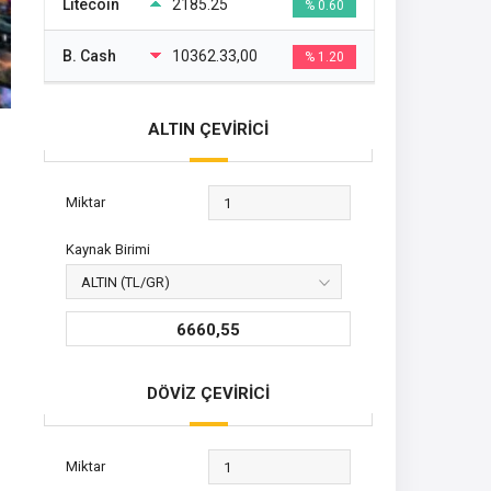
Litecoin
2185.25
% 0.60
B. Cash
10362.33,00
% 1.20
ALTIN ÇEVİRİCİ
Miktar
Kaynak Birimi
6660,55
DÖVİZ ÇEVİRİCİ
Miktar