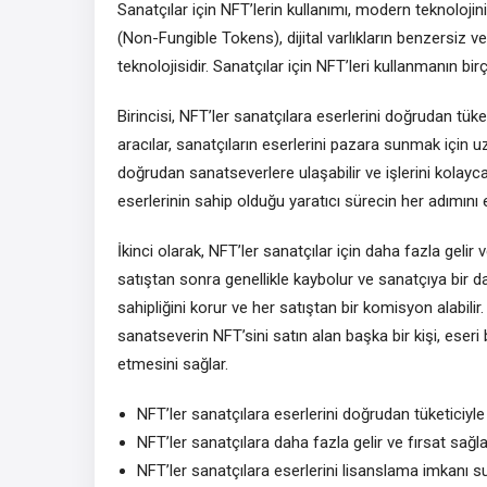
Sanatçılar için NFT’lerin kullanımı, modern teknolojin
(Non-Fungible Tokens), dijital varlıkların benzersiz ve 
teknolojisidir. Sanatçılar için NFT’leri kullanmanın bi
Birincisi, NFT’ler sanatçılara eserlerini doğrudan t
aracılar, sanatçıların eserlerini pazara sunmak için u
doğrudan sanatseverlere ulaşabilir ve işlerini kolayca s
eserlerinin sahip olduğu yaratıcı sürecin her adımını et
İkinci olarak, NFT’ler sanatçılar için daha fazla gelir 
satıştan sonra genellikle kaybolur ve sanatçıya bir d
sahipliğini korur ve her satıştan bir komisyon alabilir
sanatseverin NFT’sini satın alan başka bir kişi, eseri 
etmesini sağlar.
NFT’ler sanatçılara eserlerini doğrudan tüketiciyl
NFT’ler sanatçılara daha fazla gelir ve fırsat sağla
NFT’ler sanatçılara eserlerini lisanslama imkanı s