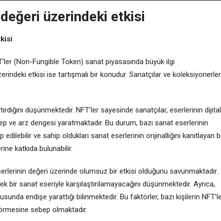
 değeri üzerindeki etkisi
kisi
T’ler (Non-Fungible Token) sanat piyasasında büyük ilgi
erindeki etkisi ise tartışmalı bir konudur. Sanatçılar ve koleksiyonerler
tırdığını düşünmektedir. NFT’ler sayesinde sanatçılar, eserlerinin dijital
alep ve arz dengesi yaratmaktadır. Bu durum, bazı sanat eserlerinin
 edilebilir ve sahip oldukları sanat eserlerinin orijinalliğini kanıtlayan b
ine katkıda bulunabilir.
serlerinin değeri üzerinde olumsuz bir etkisi olduğunu savunmaktadır.
erçek bir sanat eseriyle karşılaştırılamayacağını düşünmektedir. Ayrıca,
sunda endişe yarattığı bilinmektedir. Bu faktörler, bazı kişilerin NFT’le
 görmesine sebep olmaktadır.