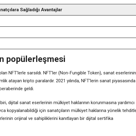
natçılara Sağladığı Avantajlar
in popülerleşmesi
i olan NFT’lerle sarsıldı. NFT’ler (Non-Fungible Token), sanat eserlerinin
imlik atayan kripto paralardır. 2021 yılında, NFT’lerin sanat piyasasında
beraberinde geldi.
ri, dijital sanat eserlerinin mülkiyet haklarının korunmasına yardımcı
ayca kopyalanabildiği için sanatçıların mülkiyet haklarına yönelik tehditl
nin orijinal ve sahipliklerini kanıtlayan bir dijital sertifika