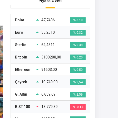
Piyasa Özeti
Dolar
47,7436
% 0.18
Euro
55,2510
% 0.32
Sterlin
64,4811
% 0.38
Bitcoin
3100288,00
% 0.20
Ethereum
91603,00
% 0.50
Çeyrek
10.749,00
% 2,54
G. Altın
6.659,69
% 2,59
BIST 100
13.779,39
% -0,14