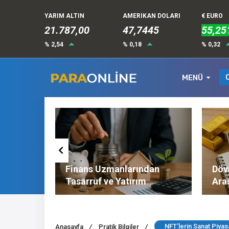
YARIM ALTIN
AMERIKAN DOLARI
€ EURO
21.787,00
47,7445
55,25
% 2,54
% 0,18
% 0,32
MENÜ
Altın ve
Finans Uzmanlarından
Dövi
l
Tasarruf ve Yatırım
Ara
Tavsiyeleri
Nel
NFT’lerin Sanat Piyas
Anasayfa
/
Pratik Bilgiler
/