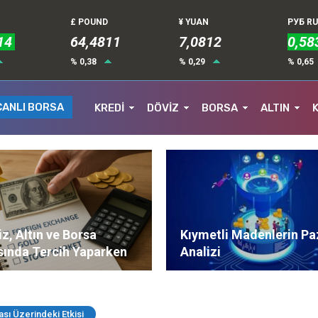
£ POUND
¥ YUAN
РУБ R
14
64,4811
7,0812
0,58
% 0,38
% 0,29
% 0,65
CANLI BORSA
KREDİ
DÖVİZ
BORSA
ALTIN
z, Altın ve Borsa
Kıymetli Madenlerin Pa
sında Tercih Yaparken
Analizi
ere Dikkat Edilmeli?
ası Üzerindeki Etkisi