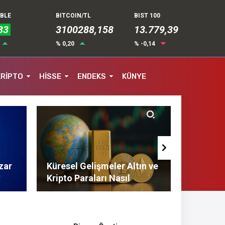
UBLE
BITCOIN/TL
BIST 100
33
3100288,158
13.779,39
% 0,20
% -0,14
KRİPTO
HİSSE
ENDEKS
KÜNYE
zar
Küresel Gelişmeler Altın ve
Finans 
Kripto Paraları Nasıl
Tasarruf
Etkiliyor?
Tavsiyel