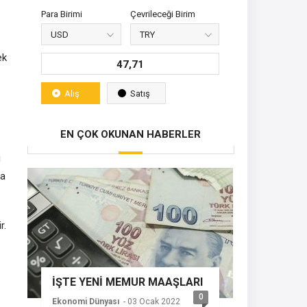
Para Birimi
Çevrileceği Birim
ek
47,71
Alış
Satış
EN ÇOK OKUNAN HABERLER
i
ha
r.
İŞTE YENİ MEMUR MAAŞLARI
0
Ekonomi Dünyası
- 03 Ocak 2022