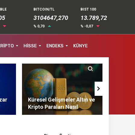
UBLE
BITCOIN/TL
BIST 100
05
3104647,270
13.789,72
6
% 0,70
% -0,07
KRİPTO
HİSSE
ENDEKS
KÜNYE
zar
Küresel Gelişmeler Altın ve
Finans 
Kripto Paraları Nasıl
Tasarruf
Etkiliyor?
Tavsiyel