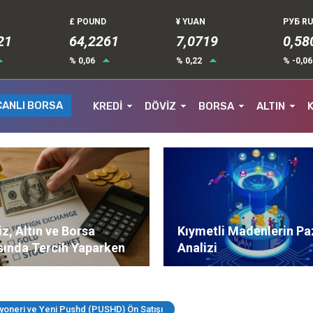
£ POUND
¥ YUAN
РУБ R
21
64,2262
7,0719
0,58
% 0,06
% 0,22
% -0,0
CANLI BORSA
KREDİ
DÖVİZ
BORSA
ALTIN
z, Altın ve Borsa
Kıymetli Madenlerin Pa
sında Tercih Yaparken
Analizi
ere Dikkat Edilmeli?
oneri ve Yeni Pushd (PUSHD) Ön Satışı