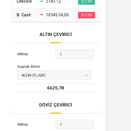
Litecoin
2183.12
% 1.90
B. Cash
10345.54,00
% 2.30
ALTIN ÇEVİRİCİ
Miktar
Kaynak Birimi
6625,78
u
DÖVİZ ÇEVİRİCİ
Miktar