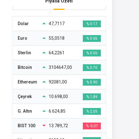
Piyasa Özeti
Dolar
47,7117
% 0.17
Euro
55,0518
% 0.06
Sterlin
64,2261
% 0.06
Bitcoin
3104647,00
% 0.70
Ethereum
92081,00
% 0.90
Çeyrek
10.698,00
% 1,89
G. Altın
6.624,85
% 2,05
BIST 100
13.789,72
% -0,07