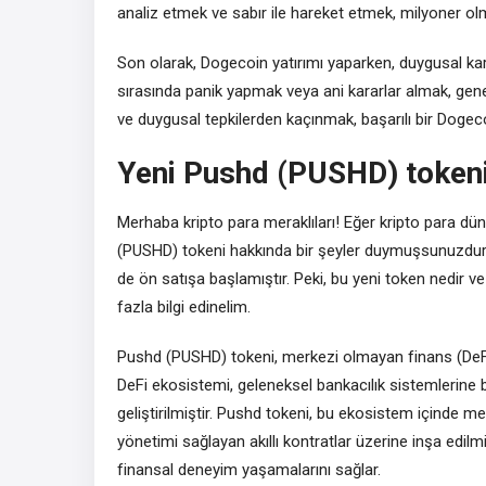
analiz etmek ve sabır ile hareket etmek, milyoner olm
Son olarak, Dogecoin yatırımı yaparken, duygusal ka
sırasında panik yapmak veya ani kararlar almak, gene
ve duygusal tepkilerden kaçınmak, başarılı bir Dogeco
Yeni Pushd (PUSHD) tokeni 
Merhaba kripto para meraklıları! Eğer kripto para d
(PUSHD) tokeni hakkında bir şeyler duymuşsunuzdur
de ön satışa başlamıştır. Peki, bu yeni token nedir 
fazla bilgi edinelim.
Pushd (PUSHD) tokeni, merkezi olmayan finans (DeFi) 
DeFi ekosistemi, geleneksel bankacılık sistemlerine
geliştirilmiştir. Pushd tokeni, bu ekosistem içinde m
yönetimi sağlayan akıllı kontratlar üzerine inşa edilmiş
finansal deneyim yaşamalarını sağlar.