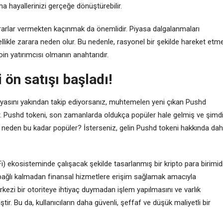
a hayallerinizi gerçeğe dönüştürebilir.
rarlar vermekten kaçınmak da önemlidir. Piyasa dalgalanmaları
llikle zarara neden olur. Bu nedenle, rasyonel bir şekilde hareket etm
in yatırımcısı olmanın anahtarıdır.
ön satışı başladı!
ünyasını yakından takip ediyorsanız, muhtemelen yeni çıkan Pushd
. Pushd tokeni, son zamanlarda oldukça popüler hale gelmiş ve şimd
ve neden bu kadar popüler? İsterseniz, gelin Pushd tokeni hakkında da
ekosisteminde çalışacak şekilde tasarlanmış bir kripto para birimidi
 bağlı kalmadan finansal hizmetlere erişim sağlamak amacıyla
erkezi bir otoriteye ihtiyaç duymadan işlem yapılmasını ve varlık
tir. Bu da, kullanıcıların daha güvenli, şeffaf ve düşük maliyetli bir