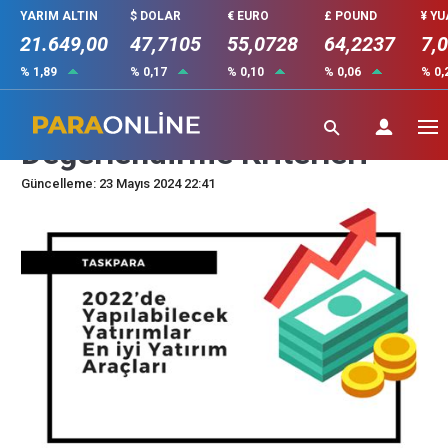
YARIM ALTIN
$ DOLAR
€ EURO
£ POUND
¥ Y
21.649,00
47,7105
55,0728
64,2237
7,
% 1,89
% 0,17
% 0,10
% 0,06
% 0,
En İyi Yatırım Fırsatları ve
Değerlendirme Kriterleri
Güncelleme: 23 Mayıs 2024 22:41