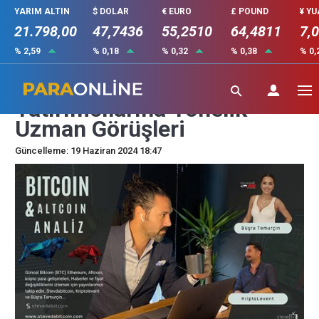
YARIM ALTIN
$ DOLAR
€ EURO
£ POUND
¥ Y
21.798,00
47,7436
55,2510
64,4811
7,
% 2,59
% 0,18
% 0,32
% 0,38
% 0,
Ethereum ve Altcoin
Yatırımcılarına Yönelik
Uzman Görüşleri
Güncelleme: 19 Haziran 2024 18:47