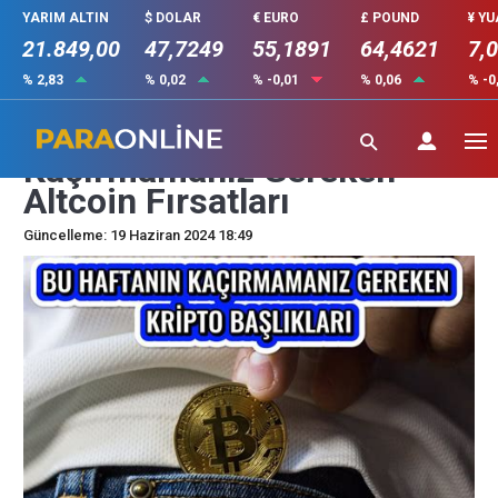
YARIM ALTIN
$ DOLAR
€ EURO
£ POUND
¥ Y
21.849,00
47,7249
55,1891
64,4621
7,
% 2,83
% 0,02
% -0,01
% 0,06
% -0
Kripto Borsalarında Gözden
Kaçırmamanız Gereken
Altcoin Fırsatları
Güncelleme: 19 Haziran 2024 18:49