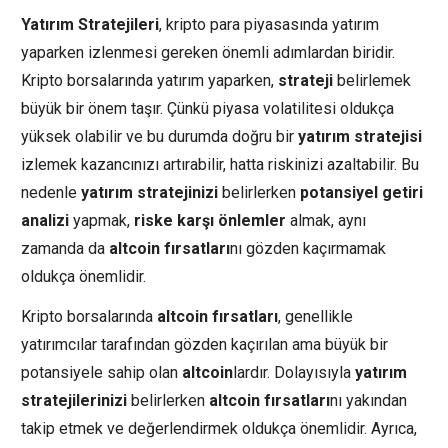
Yatırım Stratejileri
, kripto para piyasasında yatırım
yaparken izlenmesi gereken önemli adımlardan biridir.
Kripto borsalarında yatırım yaparken,
strateji
belirlemek
büyük bir önem taşır. Çünkü piyasa volatilitesi oldukça
yüksek olabilir ve bu durumda doğru bir
yatırım stratejisi
izlemek kazancınızı artırabilir, hatta riskinizi azaltabilir. Bu
nedenle
yatırım stratejinizi
belirlerken
potansiyel getiri
analizi
yapmak,
riske karşı önlemler
almak, aynı
zamanda da
altcoin fırsatları
nı gözden kaçırmamak
oldukça önemlidir.
Kripto borsalarında
altcoin fırsatları
, genellikle
yatırımcılar tarafından gözden kaçırılan ama büyük bir
potansiyele sahip olan
altcoin
lardır. Dolayısıyla
yatırım
stratejilerinizi
belirlerken
altcoin fırsatları
nı yakından
takip etmek ve değerlendirmek oldukça önemlidir. Ayrıca,