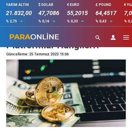
YARIM ALTIN
$ DOLAR
€ EURO
£ POUND
¥ Y
21.832,00
47,7086
55,2015
64,4517
7,
% 2,75
% 0,16
% 0,33
% 0,42
% 0,
Kripto Para Borsaları: En İyi
Platformlar Hangileri?
Güncelleme: 25 Temmuz 2023 15:06