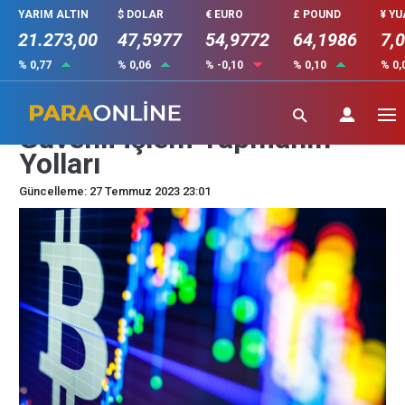
YARIM ALTIN
$ DOLAR
€ EURO
£ POUND
¥ Y
21.273,00
47,5977
54,9772
64,1986
7,
% 0,77
% 0,06
% -0,10
% 0,10
% 0,
Kripto Para Borsalarında
Güvenli İşlem Yapmanın
Yolları
Güncelleme: 27 Temmuz 2023 23:01