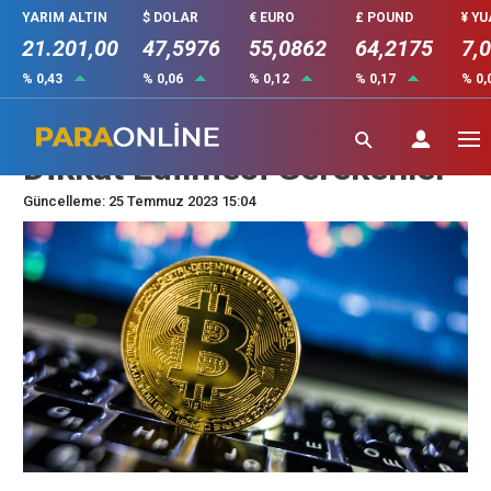
YARIM ALTIN
$ DOLAR
€ EURO
£ POUND
¥ Y
21.201,00
47,5976
55,0862
64,2175
7,
% 0,43
% 0,06
% 0,12
% 0,17
% 0,
Kripto Para Yatırımlarında
Dikkat Edilmesi Gerekenler
Güncelleme: 25 Temmuz 2023 15:04