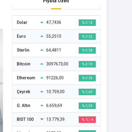
Piyasa Özeti
Dolar
47,7436
% 0.18
Euro
55,2510
% 0.32
Sterlin
64,4811
% 0.38
Bitcoin
3097673,00
% 0.70
Ethereum
91226,00
% 0.30
Çeyrek
10.759,00
% 2,60
G. Altın
6.659,69
% 2,59
BIST 100
13.779,39
% -0,14