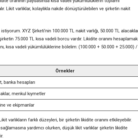
 likidite oranının paydasında kısa vadeli yükümlülüklerin toplamı
lır. Likit varlıklar, kolaylıkla nakde dönüştürülebilen ve şirketin nakit
stiyorum. XYZ Şirketi’nin 100.000 TL nakit varlığı, 50.000 TL alacaklar
rketin 75.000 TL kısa vadeli borcu vardır. Likidite oranını hesaplamak
larını, kısa vadeli yükümlülüklerine bölelim: (100.000 + 50.000 + 25.000) /
Örnekler
t, banka hesapları
aklar, menkul kıymetler
ne ve ekipmanlar
kit varlıkların farklı düzeyleri, bir şirketin likidite oranını etkileyebilir.
ilde sağlamasına yardımcı olurken, düşük likit varlıklar şirketin likidite
r.