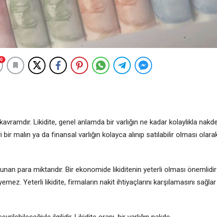
0
avramdır. Likidite, genel anlamda bir varlığın ne kadar kolaylıkla nakd
yi bir malın ya da finansal varlığın kolayca alınıp satılabilir olması olara
nan para miktarıdır. Bir ekonomide likiditenin yeterli olması önemlidir
mez. Yeterli likidite, firmaların nakit ihtiyaçlarını karşılamasını sağlar
vrilebileceğiyle ilgilidir. Likidite oranı, bir varlığın nakde