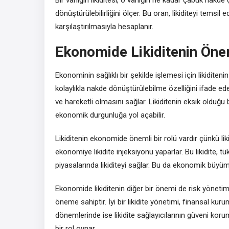
dönüştürülebilirliğini ölçer. Bu oran, likiditeyi temsil
karşılaştırılmasıyla hesaplanır.
Ekonomide Likiditenin Öne
Ekonominin sağlıklı bir şekilde işlemesi için likiditen
kolaylıkla nakde dönüştürülebilme özelliğini ifade ede
ve hareketli olmasını sağlar. Likiditenin eksik olduğu
ekonomik durgunluğa yol açabilir.
Likiditenin ekonomide önemli bir rolü vardır çünkü liki
ekonomiye likidite injeksiyonu yaparlar. Bu likidite, tü
piyasalarında likiditeyi sağlar. Bu da ekonomik büyüm
Ekonomide likiditenin diğer bir önemi de risk yönetimi 
öneme sahiptir. İyi bir likidite yönetimi, finansal kuru
dönemlerinde ise likidite sağlayıcılarının güveni korumas
bir rol oynar.