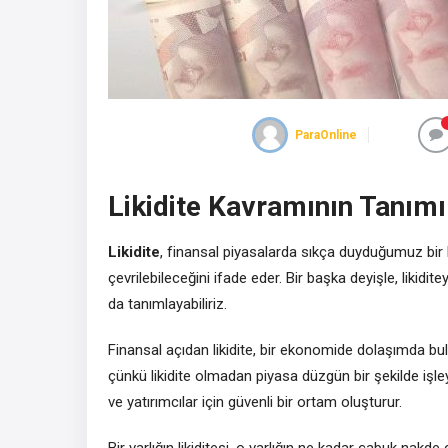
ParaOnline
Likidite Kavramının Tanımı
Likidite
, finansal piyasalarda sıkça duyduğumuz bir k
çevrilebileceğini ifade eder. Bir başka deyişle, likidite
da tanımlayabiliriz.
Finansal açıdan likidite, bir ekonomide dolaşımda bulu
çünkü likidite olmadan piyasa düzgün bir şekilde işleye
ve yatırımcılar için güvenli bir ortam oluşturur.
Bir varlığın likiditesi, o varlığın ne kadar çabuk nakde çe