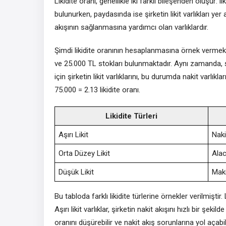
Likidite oranı, genellikle iki farklı bileşenden oluşur:
bulunurken, paydasında ise şirketin likit varlıkları yer a
akışının sağlanmasına yardımcı olan varlıklardır.
Şimdi likidite oranının hesaplanmasına örnek vermek i
ve 25.000 TL stokları bulunmaktadır. Aynı zamanda, şi
için şirketin likit varlıklarını, bu durumda nakit varlık
75.000 = 2.13 likidite oranı.
Likidite Türleri
Aşırı Likit
Naki
Orta Düzey Likit
Alac
Düşük Likit
Maki
Bu tabloda farklı likidite türlerine örnekler verilmiştir. Li
Aşırı likit varlıklar, şirketin nakit akışını hızlı bir şek
oranını düşürebilir ve nakit akış sorunlarına yol açabili