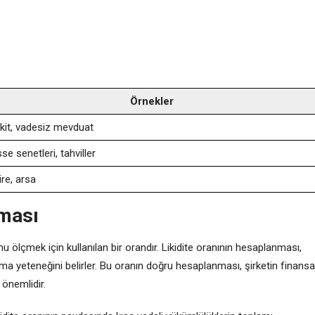
Örnekler
kit, vadesiz mevduat
se senetleri, tahviller
ire, arsa
nması
unu ölçmek için kullanılan bir orandır. Likidite oranının hesaplanması,
şılama yeteneğini belirler. Bu oranın doğru hesaplanması, şirketin finansa
 önemlidir.