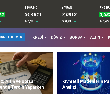
£ POUND
¥ YUAN
РУБ R
12
64,4811
7,0812
0,58
% 0,38
% 0,29
% 0,65
CANLI BORSA
KREDİ
DÖVİZ
BORSA
ALTIN
z, Altın ve Borsa
Kıymetli Madenlerin Pa
sında Tercih Yaparken
Analizi
ere Dikkat Edilmeli?