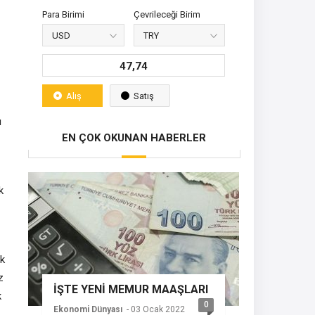
Para Birimi
Çevrileceği Birim
47,74
Alış
Satış
ı
EN ÇOK OKUNAN HABERLER
k
ük
z
İŞTE YENİ MEMUR MAAŞLARI
k
0
Ekonomi Dünyası
- 03 Ocak 2022