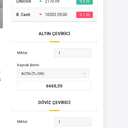
Litecoin
2170.09
% 0.20
B. Cash
10302.59,00
% 1.30
ALTIN ÇEVİRİCİ
Miktar
Kaynak Birimi
e
k
6660,55
DÖVİZ ÇEVİRİCİ
Miktar