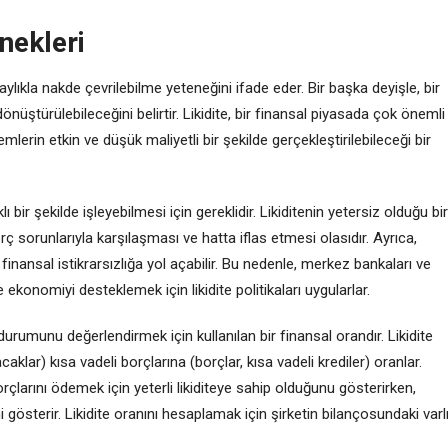
rnekleri
laylıkla nakde çevrilebilme yeteneğini ifade eder. Bir başka deyişle, bir
önüştürülebileceğini belirtir. Likidite, bir finansal piyasada çok önemli
şlemlerin etkin ve düşük maliyetli bir şekilde gerçekleştirilebileceği bir
lı bir şekilde işleyebilmesi için gereklidir. Likiditenin yetersiz olduğu bir
rç sorunlarıyla karşılaşması ve hatta iflas etmesi olasıdır. Ayrıca,
 finansal istikrarsızlığa yol açabilir. Bu nedenle, merkez bankaları ve
ekonomiyi desteklemek için likidite politikaları uygularlar.
te durumunu değerlendirmek için kullanılan bir finansal orandır. Likidite
alacaklar) kısa vadeli borçlarına (borçlar, kısa vadeli krediler) oranlar.
orçlarını ödemek için yeterli likiditeye sahip olduğunu gösterirken,
ğini gösterir. Likidite oranını hesaplamak için şirketin bilançosundaki varl