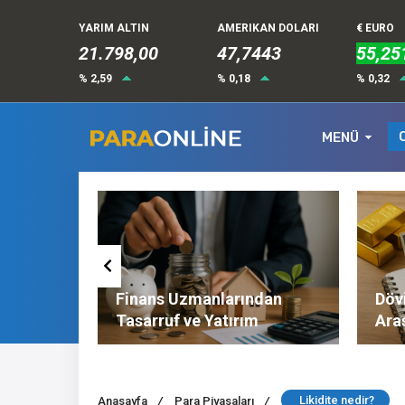
YARIM ALTIN
AMERIKAN DOLARI
€ EURO
21.798,00
47,7443
55,25
% 2,59
% 0,18
% 0,32
MENÜ
Altın ve
Finans Uzmanlarından
Dövi
l
Tasarruf ve Yatırım
Ara
Tavsiyeleri
Nel
Likidite nedir?
Anasayfa
/
Para Piyasaları
/