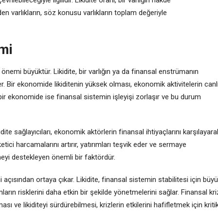
 eden varlıkların, söz konusu varlıkların toplam değeriyle
mi
in önemi büyüktür. Likidite, bir varlığın ya da finansal enstrümanın
r. Bir ekonomide likiditenin yüksek olması, ekonomik aktivitelerin canl
 bir ekonomide ise finansal sistemin işleyişi zorlaşır ve bu durum
dite sağlayıcıları, ekonomik aktörlerin finansal ihtiyaçlarını karşılayara
ketici harcamalarını artırır, yatırımları teşvik eder ve sermaye
eyi destekleyen önemli bir faktördür.
açısından ortaya çıkar. Likidite, finansal sistemin stabilitesi için büy
mların risklerini daha etkin bir şekilde yönetmelerini sağlar. Finansal kri
ı ve likiditeyi sürdürebilmesi, krizlerin etkilerini hafifletmek için kriti