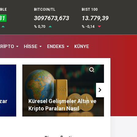
UBLE
BITCOIN/TL
BIST 100
31
3097673,673
13.779,39
% 0,70
% -0,14
KRİPTO
HİSSE
ENDEKS
KÜNYE
zar
Küresel Gelişmeler Altın ve
Finans 
Kripto Paraları Nasıl
Tasarruf
Etkiliyor?
Tavsiyel