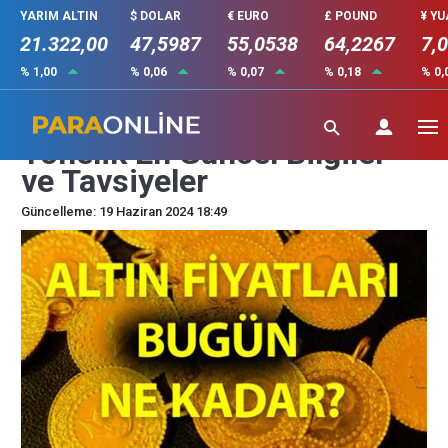
YARIM ALTIN
$ DOLAR
€ EURO
£ POUND
¥ Y
21.322,00
47,5987
55,0538
64,2267
7,
% 1,00
% 0,06
% 0,07
% 0,18
% 0,
Memecoin Yatırımcılarına
Yönelik En Güncel Bilgiler
ve Tavsiyeler
Güncelleme: 19 Haziran 2024 18:49