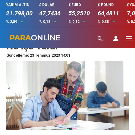
YARIM ALTIN
$ DOLAR
€ EURO
£ POUND
¥ Y
21.798,00
47,7436
55,2510
64,4811
7,
% 2,59
% 0,18
% 0,32
% 0,38
% 0,
Mesleki Yeterlilik Belgesi
Ne İşe Yarar
Güncelleme: 23 Temmuz 2023 14:01