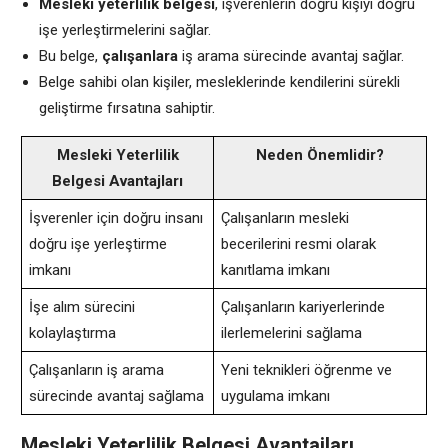
Mesleki yeterlilik belgesi
, işverenlerin doğru kişiyi doğru
işe yerleştirmelerini sağlar.
Bu belge,
çalışanlara
iş arama sürecinde avantaj sağlar.
Belge sahibi olan kişiler, mesleklerinde kendilerini sürekli
geliştirme fırsatına sahiptir.
Mesleki Yeterlilik
Neden Önemlidir?
Belgesi Avantajları
İşverenler için doğru insanı
Çalışanların mesleki
doğru işe yerleştirme
becerilerini resmi olarak
imkanı
kanıtlama imkanı
İşe alım sürecini
Çalışanların kariyerlerinde
kolaylaştırma
ilerlemelerini sağlama
Çalışanların iş arama
Yeni teknikleri öğrenme ve
sürecinde avantaj sağlama
uygulama imkanı
Mesleki Yeterlilik Belgesi Avantajları