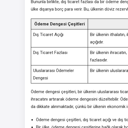
Bununla birlikte, dış ticaret fazlası da bir ödeme den
ülke dışarıya borç para verir. Bu, ülkenin döviz rezervl
Ödeme Dengesi Çeşitleri
Dış Ticaret Açığı
Bir ülkenin ithalatı
açığıdır.
Dış Ticaret Fazlası
Bir ülkenin ihracatı
fazlasıdır.
Uluslararası Ödemeler
Bir ülkenin uluslarar
Dengesi
Ödeme dengesi çeşitleri, bir ülkenin uluslararası tica
ihracatını artırarak ödeme dengesini düzeltebilir. Öde
da dikkate alınmaktadır, çünkü bir ülkenin ekonomik isti
Ödeme dengesi çeşitleri, dış ticaret açığı ve dış tic
Bir ülke, ödeme dengesi çeşitlerine bağlı olarak bo