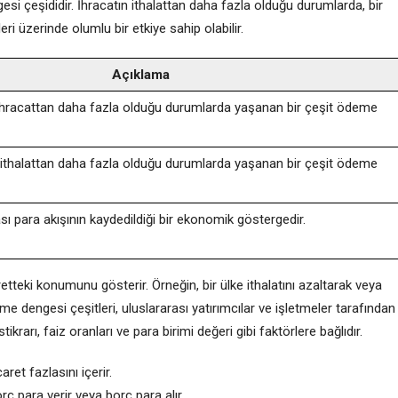
gesi çeşididir. İhracatın ithalattan daha fazla olduğu durumlarda, bir
eri üzerinde olumlu bir etkiye sahip olabilir.
Açıklama
n, ihracattan daha fazla olduğu durumlarda yaşanan bir çeşit ödeme
n, ithalattan daha fazla olduğu durumlarda yaşanan bir çeşit ödeme
ası para akışının kaydedildiği bir ekonomik göstergedir.
retteki konumunu gösterir. Örneğin, bir ülke ithalatını azaltarak veya
me dengesi çeşitleri, uluslararası yatırımcılar ve işletmeler tarafından
krarı, faiz oranları ve para birimi değeri gibi faktörlere bağlıdır.
aret fazlasını içerir.
rç para verir veya borç para alır.