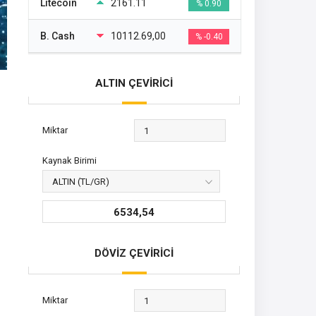
Litecoin
2161.11
% 0.90
B. Cash
10112.69,00
% -0.40
ALTIN ÇEVİRİCİ
Miktar
Kaynak Birimi
6534,54
DÖVİZ ÇEVİRİCİ
Miktar