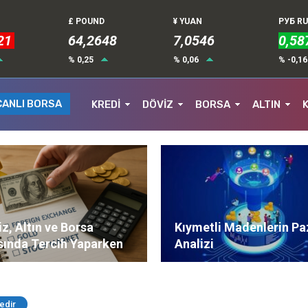
£ POUND
¥ YUAN
РУБ R
21
64,2648
7,0546
0,58
% 0,25
% 0,06
% -0,1
CANLI BORSA
KREDİ
DÖVİZ
BORSA
ALTIN
z, Altın ve Borsa
Kıymetli Madenlerin Pa
sında Tercih Yaparken
Analizi
ere Dikkat Edilmeli?
edir