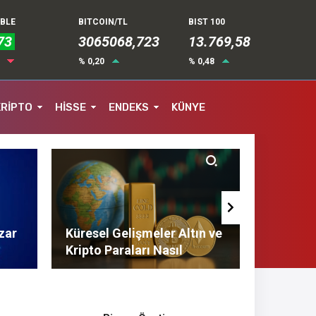
UBLE
BITCOIN/TL
BIST 100
73
3065068,723
13.769,58
6
% 0,20
% 0,48
KRİPTO
HİSSE
ENDEKS
KÜNYE
zar
Küresel Gelişmeler Altın ve
Finans 
Kripto Paraları Nasıl
Tasarruf
Etkiliyor?
Tavsiyel