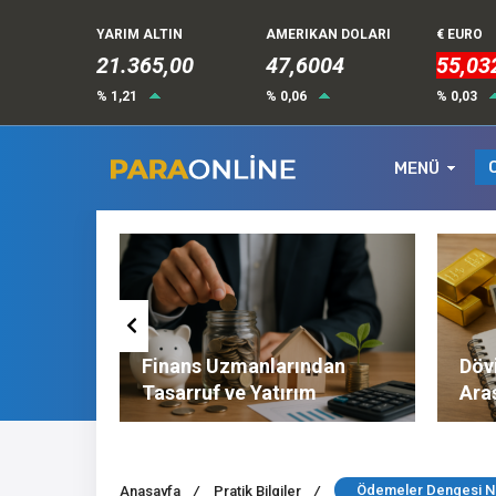
YARIM ALTIN
AMERIKAN DOLARI
€ EURO
21.365,00
47,6004
55,03
% 1,21
% 0,06
% 0,03
MENÜ
Altın ve
Finans Uzmanlarından
Dövi
l
Tasarruf ve Yatırım
Ara
Tavsiyeleri
Nel
Ödemeler Dengesi N
Anasayfa
/
Pratik Bilgiler
/