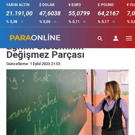
YARIM ALTIN
$ DOLAR
€ EURO
£ POUND
¥ Y
21.191,00
47,6038
55,0799
64,2167
7,
% 0,38
% 0,06
% 0,11
% 0,17
% 0,
Sendikalar ve Öğretmenler
Eğitim Sisteminin
Değişmez Parçası
Güncelleme: 1 Eylül 2023 21:53