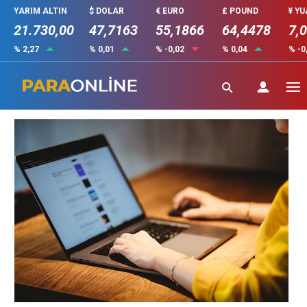
YARIM ALTIN
$ DOLAR
€ EURO
£ POUND
¥ Y
21.730,00
47,7163
55,1866
64,4478
7,
% 2,27
% 0,01
% -0,02
% 0,04
% -0
SEO ve PPC
Güncelleme: 6 Temmuz 2023 21:17