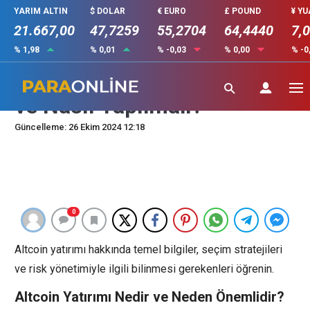
YARIM ALTIN
$ DOLAR
€ EURO
£ POUND
¥ Y
21.667,00
47,7259
55,2704
64,4440
7,
% 1,98
% 0,01
% -0,03
% 0,00
% -0
Altcoin Yatırımı: Ne Zaman
ve Nasıl Yapılmalı?
Güncelleme: 26 Ekim 2024 12:18
0
Altcoin yatırımı hakkında temel bilgiler, seçim stratejileri
ve risk yönetimiyle ilgili bilinmesi gerekenleri öğrenin.
Altcoin Yatırımı Nedir ve Neden Önemlidir?