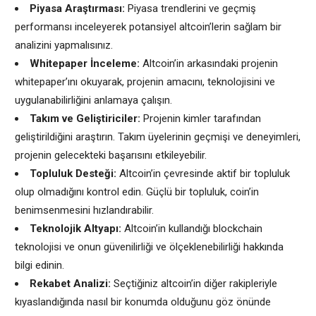
Piyasa Araştırması:
Piyasa trendlerini ve geçmiş
performansı inceleyerek potansiyel altcoin’lerin sağlam bir
analizini yapmalısınız.
Whitepaper İnceleme:
Altcoin’in arkasındaki projenin
whitepaper’ını okuyarak, projenin amacını, teknolojisini ve
uygulanabilirliğini anlamaya çalışın.
Takım ve Geliştiriciler:
Projenin kimler tarafından
geliştirildiğini araştırın. Takım üyelerinin geçmişi ve deneyimleri,
projenin gelecekteki başarısını etkileyebilir.
Topluluk Desteği:
Altcoin’in çevresinde aktif bir topluluk
olup olmadığını kontrol edin. Güçlü bir topluluk, coin’in
benimsenmesini hızlandırabilir.
Teknolojik Altyapı:
Altcoin’in kullandığı blockchain
teknolojisi ve onun güvenilirliği ve ölçeklenebilirliği hakkında
bilgi edinin.
Rekabet Analizi:
Seçtiğiniz altcoin’in diğer rakipleriyle
kıyaslandığında nasıl bir konumda olduğunu göz önünde