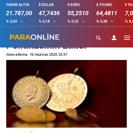
YARIM ALTIN
$ DOLAR
€ EURO
£ POUND
¥ Y
21.787,00
47,7436
55,2510
64,4811
7,
% 2,54
% 0,18
% 0,32
% 0,38
% 0,
Altın Fiyatları ve Ekonomi
Politikasının Etkisi
Güncelleme: 15 Haziran 2025 23:37