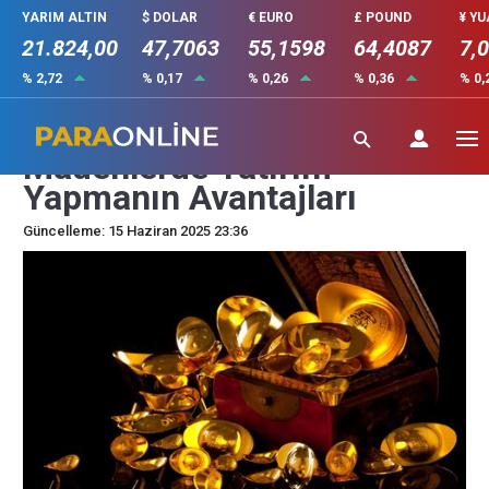
YARIM ALTIN
$ DOLAR
€ EURO
£ POUND
¥ Y
21.824,00
47,7063
55,1598
64,4087
7,
% 2,72
% 0,17
% 0,26
% 0,36
% 0,
Altın ve Kıymetli
Madenlerde Yatırım
Yapmanın Avantajları
Güncelleme: 15 Haziran 2025 23:36