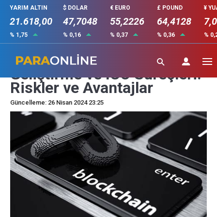
YARIM ALTIN
$ DOLAR
€ EURO
£ POUND
¥ Y
21.618,00
47,7048
55,2226
64,4128
7,
% 1,75
% 0,16
% 0,37
% 0,36
% 0,
Blockchain Projesi
Geliştirme ve ICO Süreçleri:
Riskler ve Avantajlar
Güncelleme: 26 Nisan 2024 23:25