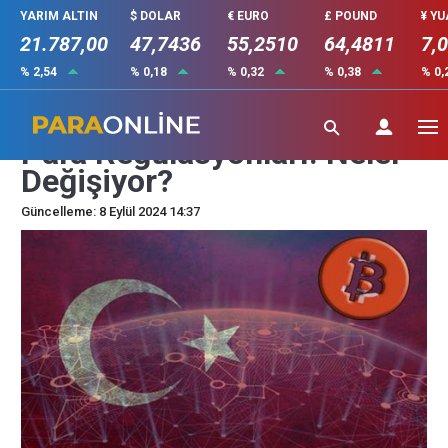
YARIM ALTIN
$ DOLAR
€ EURO
£ POUND
¥ Y
21.787,00
47,7436
55,2510
64,4811
7,
% 2,54
% 0,18
% 0,32
% 0,38
% 0,
Dünya Genelinde Kripto
Para Regülasyonları: Neler
Değişiyor?
Güncelleme: 8 Eylül 2024 14:37