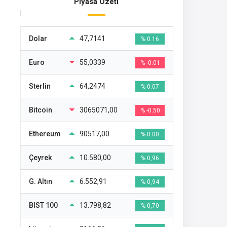
Piyasa Özeti
Dolar
47,7141
% 0.16
Euro
55,0339
% -0.01
Sterlin
64,2474
% 0.07
Bitcoin
3065071,00
% -0.50
Ethereum
90517,00
% 0.00
Çeyrek
10.580,00
% 0,96
G. Altın
6.552,91
% 0,94
BIST 100
13.798,82
% 0,70