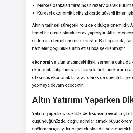
Merkez bankaları tarafından rezerv olarak tutulma
Küresel ekonomik belirsizliklerde güvenli liman iş
Altının tarihsel süreçteki rolü de oldukça önemlidi
temel bir unsur olarak görev yapmıştır. Altın, medeni
sisteminin temel unsuru olmuştur. Bu bağlamda, tari
hamleler çoğunlukla altın etrafında şekillenmiştir.
ekonomi ve
altın arasındaki ilişki, zamanla daha da k
ekonomik dalgalanmalara karşı kendilerini korumaya ç
ötesinde, ekonomik bir araç olarak da önemli bir yere 
yapmaya devam edecektir.
Altın Yatırımı Yaparken Di
Yatırım yaparken, özellikle de
Ekonomi ve
altın gibi 
düşündüğünüzde, doğru adımlar atmak büyük önem taş
sağlaması için iyi bir seçenek olsa da, bazı önemli h