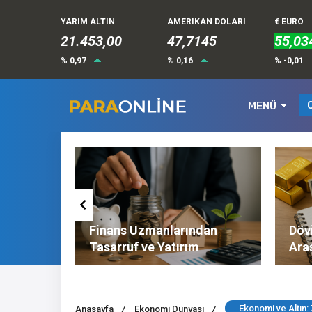
YARIM ALTIN
AMERIKAN DOLARI
€ EURO
21.453,00
47,7145
55,03
% 0,97
% 0,16
% -0,01
MENÜ
Altın ve
Finans Uzmanlarından
Dövi
l
Tasarruf ve Yatırım
Ara
Tavsiyeleri
Nel
Ekonomi ve Altın:
Anasayfa
/
Ekonomi Dünyası
/