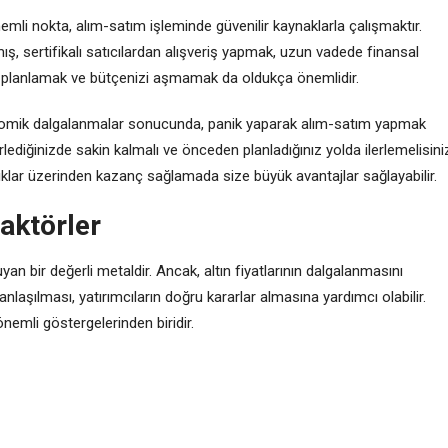
emli nokta, alım-satım işleminde güvenilir kaynaklarla çalışmaktır.
, sertifikalı satıcılardan alışveriş yapmak, uzun vadede finansal
ı iyi planlamak ve bütçenizi aşmamak da oldukça önemlidir.
nomik dalgalanmalar sonucunda, panik yaparak alım-satım yapmak
irlediğinizde sakin kalmalı ve önceden planladığınız yolda ilerlemelisini
varlıklar üzerinden kazanç sağlamada size büyük avantajlar sağlayabilir.
Faktörler
yan bir değerli metaldir. Ancak, altın fiyatlarının dalgalanmasını
nlaşılması, yatırımcıların doğru kararlar almasına yardımcı olabilir.
 önemli göstergelerinden biridir.