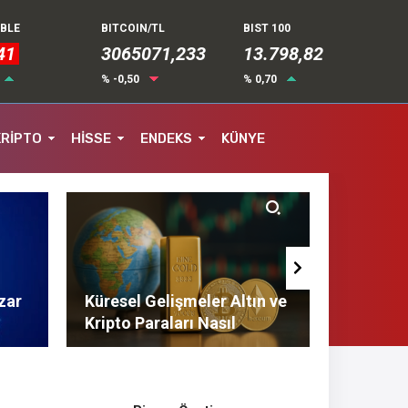
UBLE
BITCOIN/TL
BIST 100
41
3065071,233
13.798,82
% -0,50
% 0,70
KRİPTO
HİSSE
ENDEKS
KÜNYE
zar
Küresel Gelişmeler Altın ve
Finans 
Kripto Paraları Nasıl
Tasarruf
Etkiliyor?
Tavsiyel