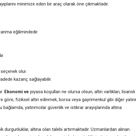
yıplarını minimize eden bir araç olarak öne çıkmaktadır.
zanma eğilimindedir.
ir.
r seçenek olur.
adede kazanç sağlayabilir.
ır.
Ekonomi ve
piyasa koşulları ne olursa olsun, altın varlıkları, lisanslı
re göre, fiziksel altın edinmek, borsa veya gayrimenkul gibi diğer yatır
bağlamda, yatırımcılar güvenlik ve istikrar arayışlarında altına
k durgunluklar, altına olan talebi artırmaktadır. Uzmanlardan alınan