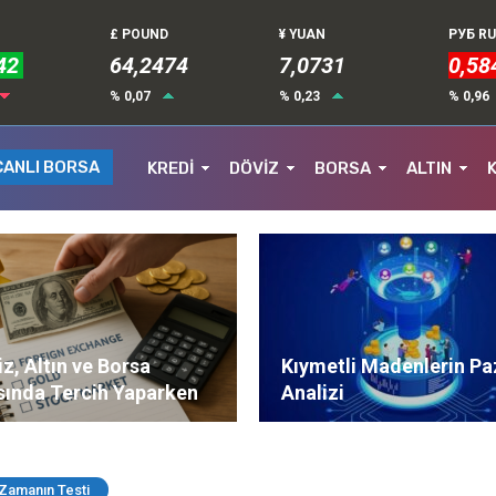
£ POUND
¥ YUAN
РУБ R
42
64,2474
7,0731
0,58
% 0,07
% 0,23
% 0,96
CANLI BORSA
KREDİ
DÖVİZ
BORSA
ALTIN
z, Altın ve Borsa
Kıymetli Madenlerin Pa
sında Tercih Yaparken
Analizi
ere Dikkat Edilmeli?
 Zamanın Testi