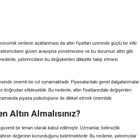
konomik verilerin açıklanması da altın fiyatları üzerinde güçlü bir etki
 yatırımcıların güven arayışına yönelmesine ve bu durumun altın gibi
denle, yatırımcıların bu değişkenleri dikkatle takip etmesi
lenmesinde önemli bir rol oynamaktadır. Piyasalardaki genel dalgalanmalar
ini doğrudan etkileyebilir. Bu nedenle, altın fiyatlarındaki değişimleri
 zamanda piyasa psikolojisine de dikkat etmek önemlidir.
n Altın Almalısınız?
güvenli bir liman olarak kabul edilmiştir. Uzmanlar, belirsizlik
ının değerinin korunduğunu belirtmektedir. Bu nedenle, yatırımcılar