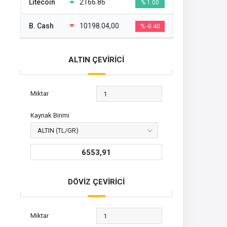
Litecoin
2166.86
% 1.00
B. Cash
10198.04,00
% -0.40
ALTIN ÇEVİRİCİ
Miktar
Kaynak Birimi
6553,91
DÖVİZ ÇEVİRİCİ
Miktar