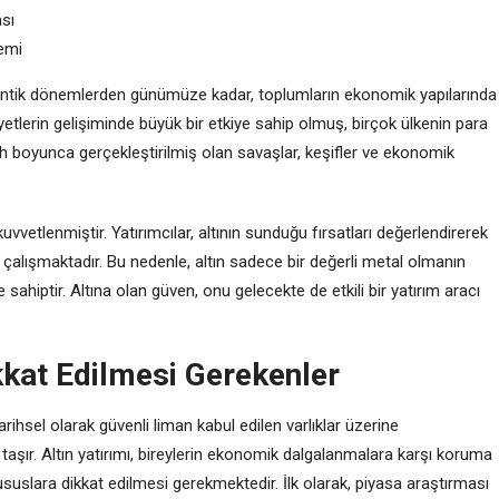
sı
lemi
r. Antik dönemlerden günümüze kadar, toplumların ekonomik yapılarında
yetlerin gelişiminde büyük bir etkiye sahip olmuş, birçok ülkenin para
h boyunca gerçekleştirilmiş olan savaşlar, keşifler ve ekonomik
uvvetlenmiştir. Yatırımcılar, altının sunduğu fırsatları değerlendirerek
alışmaktadır. Bu nedenle, altın sadece bir değerli metal olmanın
sahiptir. Altına olan güven, onu gelecekte de etkili bir yatırım aracı
kkat Edilmesi Gerekenler
tarihsel olarak güvenli liman kabul edilen varlıklar üzerine
ır. Altın yatırımı, bireylerin ekonomik dalgalanmalara karşı koruma
ususlara dikkat edilmesi gerekmektedir. İlk olarak, piyasa araştırması