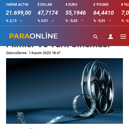
YARIM ALTIN
$ DOLAR
€ EURO
£ POUND
¥ Y
21.699,00
47,7174
55,1946
64,4410
7,
% 2,13
% 0,01
% -0,02
% -0,01
% -0
En Çok İzlenen Yabancı
Filmler Ve Türk Sineması
Güncelleme: 1 Kasım 2023 18:47